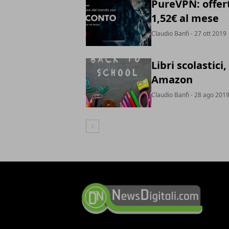
PureVPN: offert
1,52€ al mese
Claudio Banfi
- 27 ott 2019
Libri scolasti
Amazon
Claudio Banfi
- 28 ago 201
Articolo Successivo