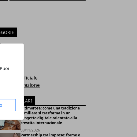
EGORIE
s
e
ronti
nsioni
 Puoi
te
ligenza Artificiale
tup & Innovazione
ness
ICOLI POPOLARI
to
Intimorosa: come una tradizione
familiare si trasforma in un
progetto digitale orientato alla
crescita internazionale
08/11/2026
Partnership tra imprese: forme e