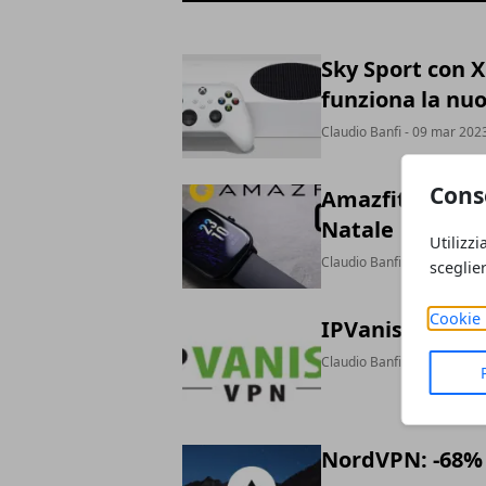
Sky Sport con X
funziona la nuo
Claudio Banfi
- 09 mar 202
Cons
Amazfit annunci
Natale
Utilizzi
Claudio Banfi
- 10 dic 2021
sceglie
Cookie 
IPVanish: scont
Claudio Banfi
- 16 apr 2021
NordVPN: -68% 