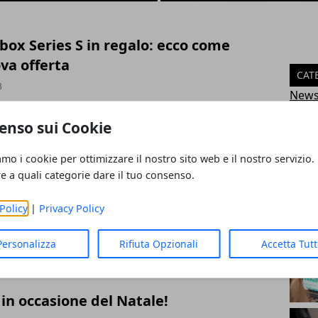
box Series S in regalo: ecco come
va offerta
CAT
3
New
Guid
enso sui Cookie
a sconti imperdibili in occasione del
Conf
Rece
amo i cookie per ottimizzare il nostro sito web e il nostro servizio.
Offer
re a quali categorie dare il tuo consenso.
Intel
Star
Policy
|
Privacy Policy
i primaverili fino al 65%
Busi
ART
Personalizza
Rifiuta Opzionali
Accetta Tut
in occasione del Natale!