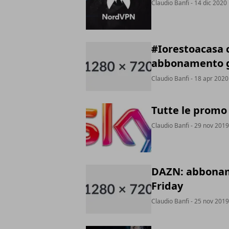
Claudio Banfi
- 14 dic 2020
#Iorestoacasa 
abbonamento g
Claudio Banfi
- 18 apr 2020
Tutte le promo 
Claudio Banfi
- 29 nov 2019
DAZN: abboname
Friday
Claudio Banfi
- 25 nov 2019