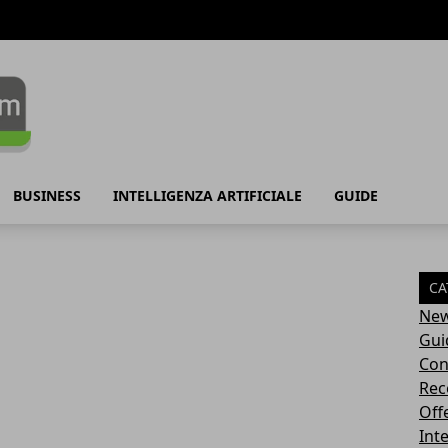
BUSINESS
INTELLIGENZA ARTIFICIALE
GUIDE
CA
Ne
Gui
Con
Rec
Off
Inte