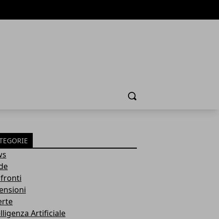
Cerca
TEGORIE
ws
de
fronti
ensioni
erte
lligenza Artificiale