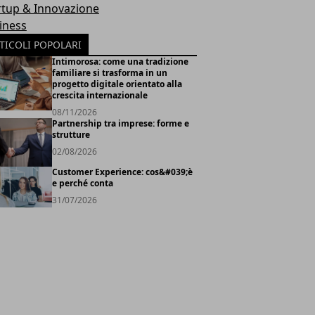
rtup & Innovazione
iness
TICOLI POPOLARI
Intimorosa: come una tradizione
familiare si trasforma in un
progetto digitale orientato alla
crescita internazionale
08/11/2026
Partnership tra imprese: forme e
strutture
02/08/2026
Customer Experience: cos&#039;è
e perché conta
31/07/2026