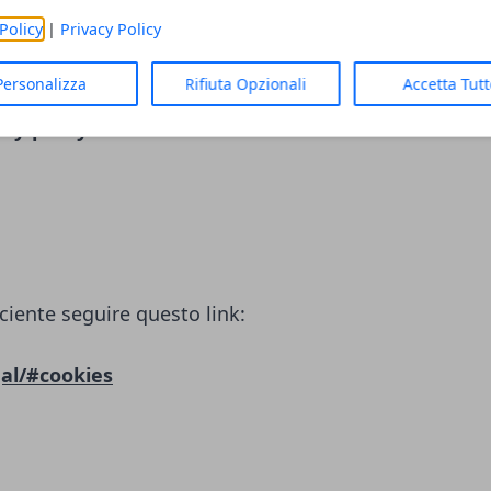
LC)
Policy
|
Privacy Policy
ciente seguire questo link:
Personalizza
Rifiuta Opzionali
Accetta Tut
cy-policy/
ciente seguire questo link:
al/#cookies