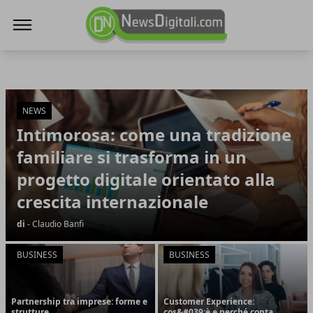
NewsDigitali.com
NewsDigitali.com
Articoli in Evidenza
NEWS
Intimorosa: come una tradizione
familiare si trasforma in un
progetto digitale orientato alla
crescita internazionale
di
- Claudio Banfi
BUSINESS
BUSINESS
Partnership tra imprese: forme e
Customer Experience:
strutture
cos&#039;è e perché conta