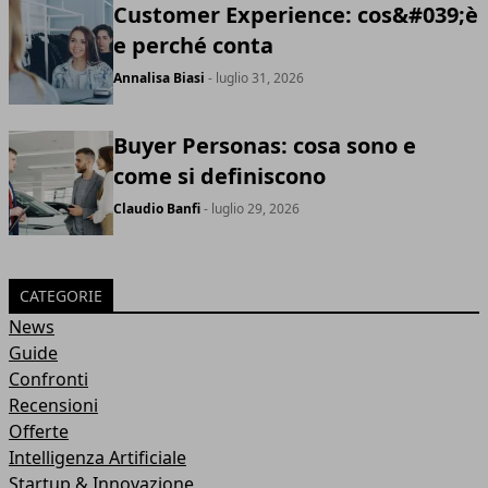
Customer Experience: cos&#039;è
e perché conta
Annalisa Biasi
- luglio 31, 2026
Buyer Personas: cosa sono e
come si definiscono
Claudio Banfi
- luglio 29, 2026
CATEGORIE
News
Guide
Confronti
Recensioni
Offerte
Intelligenza Artificiale
Startup & Innovazione