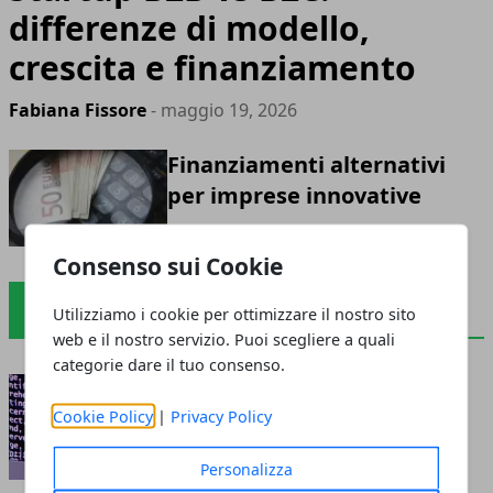
differenze di modello,
crescita e finanziamento
Fabiana Fissore
- maggio 19, 2026
Finanziamenti alternativi
per imprese innovative
aprile 21, 2026
Consenso sui Cookie
INTELLIGENZA ARTIFICIALE
Utilizziamo i cookie per ottimizzare il nostro sito
web e il nostro servizio. Puoi scegliere a quali
categorie dare il tuo consenso.
Tecnologie abilitanti Industria 4.0: verso la 5.0
luglio 15, 2026
Cookie Policy
|
Privacy Policy
Personalizza