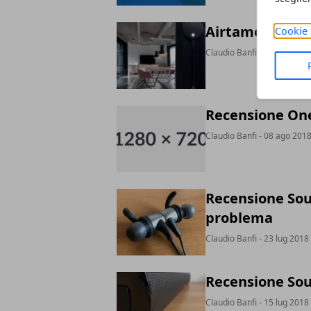
Airtame lancia 
Cookie 
Claudio Banfi
- 29 ott 2018
Recensione One
Claudio Banfi
- 08 ago 201
Recensione Soun
problema
Claudio Banfi
- 23 lug 2018
Recensione Sou
Claudio Banfi
- 15 lug 2018