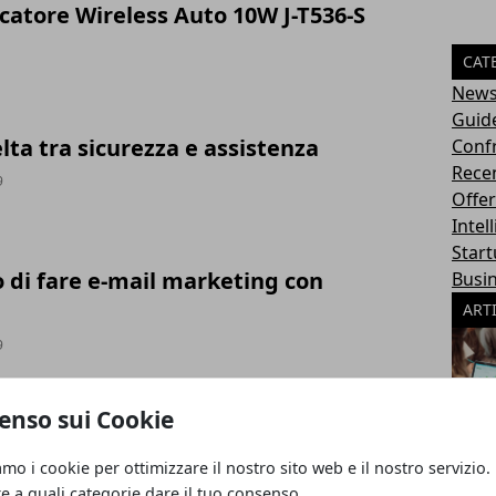
atore Wireless Auto 10W J-T536-S
CAT
New
Guid
lta tra sicurezza e assistenza
Conf
Rece
9
Offer
Intel
Star
di fare e-mail marketing con
Busi
ART
9
ofessional 14: soluzione completa per
enso sui Cookie
 PDF
amo i cookie per ottimizzare il nostro sito web e il nostro servizio.
re a quali categorie dare il tuo consenso.