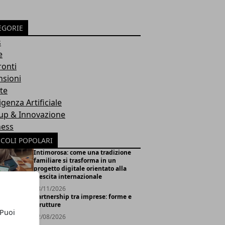
EGORIE
s
e
ronti
nsioni
te
ligenza Artificiale
tup & Innovazione
ness
ICOLI POPOLARI
Intimorosa: come una tradizione
familiare si trasforma in un
progetto digitale orientato alla
crescita internazionale
08/11/2026
Partnership tra imprese: forme e
strutture
 Puoi
02/08/2026