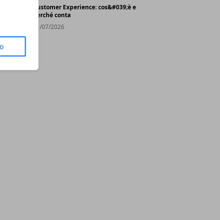
Customer Experience: cos&#039;è e
perché conta
31/07/2026
to