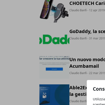
CHOETECH Caric
Claudio Banfi
- 12 apr 2019
GoDaddy, la sce
Claudio Banfi
- 31 mar 201
Un nuovo modo 
Acumbamail
Claudio Banfi
- 22 mar 201
Able2Extract Pr
Cons
la gestione dei
Utilizzi
Claudio Banfi
- 12 dic 2018
sceglie