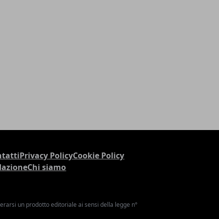
tatti
Privacy Policy
Cookie Policy
dazione
Chi siamo
arsi un prodotto editoriale ai sensi della legge n°