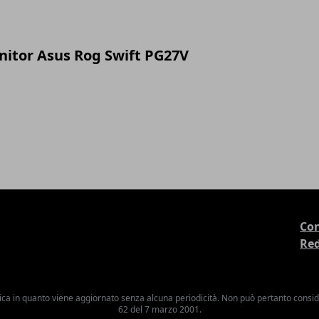
itor Asus Rog Swift PG27V
Con
Re
ica in quanto viene aggiornato senza alcuna periodicità. Non può pertanto consider
62 del 7 marzo 2001.