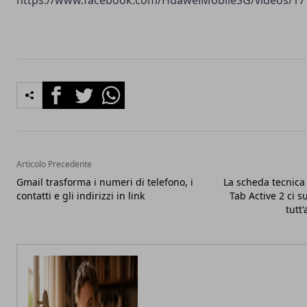
https://www.facebook.com/HuaweiMobileSG/videos/17
Facebook
Twitter
Whatsapp
Articolo Precedente
Gmail trasforma i numeri di telefono, i
La scheda tecnica
contatti e gli indirizzi in link
Tab Active 2 ci 
tutt'