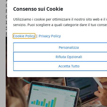
Confronti
Consenso sui Cookie
Recensioni
Offerte
Utilizziamo i cookie per ottimizzare il nostro sito web e il
Intelligenza Artificiale
servizio. Puoi scegliere a quali categorie dare il tuo cons
Startup & Innovazione
Business
Cookie Policy
|
Privacy Policy
ARTICOLI POPOLARI
Personalizza
Rifiuta Opzionali
Accetta Tutto