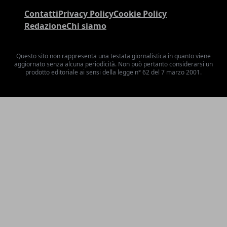
Contatti
Privacy Policy
Cookie Policy
Redazione
Chi siamo
Questo sito non rappresenta una testata giornalistica in quanto viene
aggiornato senza alcuna periodicità. Non può pertanto considerarsi un
prodotto editoriale ai sensi della legge n° 62 del 7 marzo 2001.