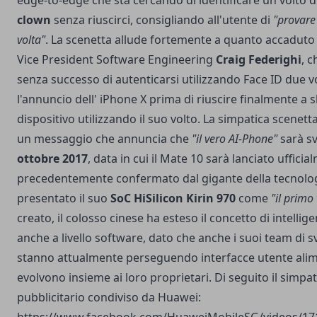
edge-to-edge che sta cercando di identificare un volto 
clown
senza riuscirci, consigliando all'utente di
"provare
volta"
. La scenetta allude fortemente a quanto accaduto 
Vice President Software Engineering
Craig Federighi
, 
senza successo di autenticarsi utilizzando Face ID due v
l'annuncio dell' iPhone X prima di riuscire finalmente a s
dispositivo utilizzando il suo volto. La simpatica scenett
un messaggio che annuncia che
"il vero AI-Phone"
sarà sv
ottobre 2017
, data in cui il Mate 10 sarà lanciato uffici
precedentemente confermato dal gigante della tecnolo
presentato il suo
SoC HiSilicon Kirin 970
come
"il primo
creato, il colosso cinese ha esteso il concetto di intellige
anche a livello software, dato che anche i suoi team di s
stanno attualmente perseguendo interfacce utente alim
evolvono insieme ai loro proprietari. Di seguito il simpa
pubblicitario condiviso da Huawei: