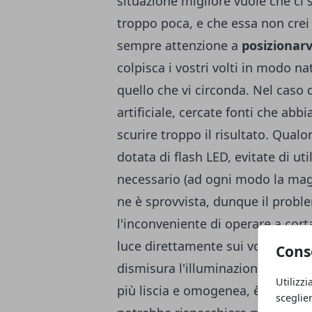
situazione migliore vuole che ci
troppo poca, e che essa non crei 
sempre attenzione a
posizionarvi
colpisca i vostri volti in modo nat
quello che vi circonda. Nel caso 
artificiale, cercate fonti che abb
scurire troppo il risultato. Qual
dotata di flash LED, evitate di ut
necessario (ad ogni modo la mag
ne è sprovvista, dunque il probl
l'inconveniente di operare a cor
luce direttamente sui volti dei sog
Cons
dismisura l'illuminazione sopratt
Utilizzi
più liscia e omogenea, è caratte
sceglie