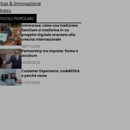
rtup & Innovazione
iness
TICOLI POPOLARI
Intimorosa: come una tradizione
familiare si trasforma in un
progetto digitale orientato alla
crescita internazionale
08/11/2026
Partnership tra imprese: forme e
strutture
02/08/2026
Customer Experience: cos&#039;è
e perché conta
31/07/2026