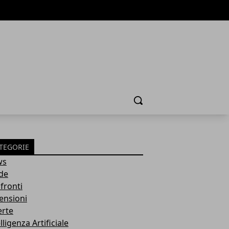
Cerca
TEGORIE
ws
de
fronti
ensioni
erte
lligenza Artificiale