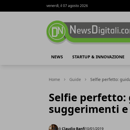
venerdì, il 07 agosto 2026
NewsDigitali.com
NEWS
STARTUP & INNOVAZIONE
Home
Guide
Selfie perfetto: guid
Selfie perfetto:
suggerimenti e 
di
Claudio Banfi
10/01/2019