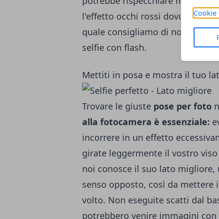
potrebbe rispecchiare maggiorme
Cookie 
l'effetto occhi rossi dovuto alla v
quale consigliamo di non guardar
selfie con flash.
Mettiti in posa e mostra il tuo la
Trovare le giuste
pose per foto
n
alla fotocamera è essenziale:
ev
incorrere in un effetto eccessiva
girate leggermente il vostro viso
noi conosce il suo lato migliore,
senso opposto, così da mettere i
volto. Non eseguite scatti dal bas
potrebbero venire immagini con 