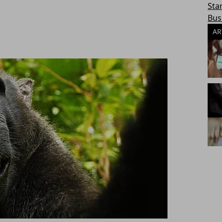
Sta
Bus
AR