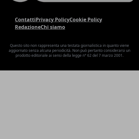
Contatti
Privacy Policy
Cookie Policy
Redazione
Chi siamo
Questo sito non rappresenta una testata giornalistica in quanto viene
aggiornato senza alcuna periodicità. Non può pertanto considerarsi un
prodotto editoriale ai sensi della legge n° 62 del 7 marzo 2001.