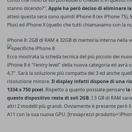
conto che molti di voi potrebbero chiedersi in questo
stanno dicendo?",
Apple ha però deciso di eliminare la
attesi questa sera sono quindi iPhone 8 (ex iPhone 7S), 
Plus) ed iPhone X (quello che tutti chiamavamo con la n
iPhone 8: 2GB di RAM e 32GB di memoria interna nella 
Ecco mostrata la scheda tecnica del più piccolo dei nuo
iPhone 8 è "l'entry level" della nuova categoria ed avr
4,7". Sarà la soluzione più compatta dei 3 ed anche quel
risoluzione minore.
Il display infatti dispone di una ri
1334 x 750 pixel
. Rispetto a quanto possiate pensare
la
questo dispositivo resta di soli 2GB
. I 3 GB di RAM sar
altri 2 modelli più grandi. Ovviamente è presente però i
A11 con la sua nuova GPU. [trovaprezzi prodotto='iPhon