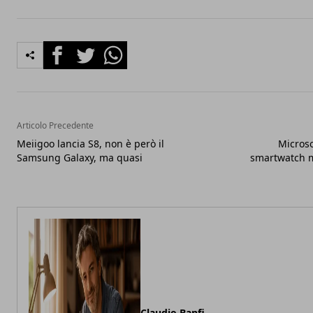
Facebook
Twitter
Whatsapp
Articolo Precedente
Meiigoo lancia S8, non è però il
Microso
Samsung Galaxy, ma quasi
smartwatch m
Claudio Banfi