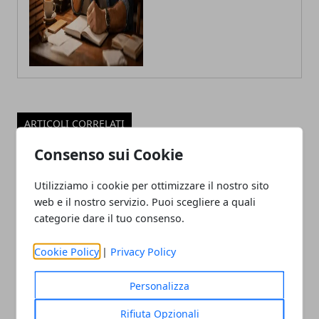
ARTICOLI CORRELATI
Consenso sui Cookie
Utilizziamo i cookie per ottimizzare il nostro sito
web e il nostro servizio. Puoi scegliere a quali
categorie dare il tuo consenso.
Cookie Policy
|
Privacy Policy
tvOS 17 avrà le VPN nativa su Apple TV
Personalizza
12/06/2023
Rifiuta Opzionali