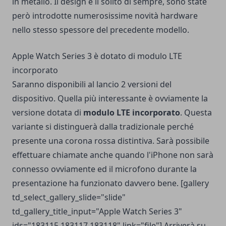
in metallo. Il design è il solito di sempre, sono state
però introdotte numerosissime novità hardware
nello stesso spessore del precedente modello.
Apple Watch Series 3 è dotato di modulo LTE
incorporato
Saranno disponibili al lancio 2 versioni del
dispositivo. Quella più interessante è ovviamente la
versione dotata di
modulo LTE incorporato
. Questa
variante si distinguerà dalla tradizionale perché
presente una corona rossa distintiva. Sarà possibile
effettuare chiamate anche quando l'iPhone non sarà
connesso ovviamente ed il microfono durante la
presentazione ha funzionato davvero bene. [gallery
td_select_gallery_slide="slide"
td_gallery_title_input="Apple Watch Series 3"
ids="183115,183117,183118" link="file"] Arriverà su