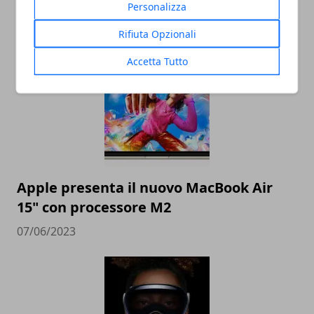
Personalizza
tvOS 17 avrà le VPN nativa su Apple TV
Rifiuta Opzionali
12/06/2023
Accetta Tutto
Apple presenta il nuovo MacBook Air
15" con processore M2
07/06/2023