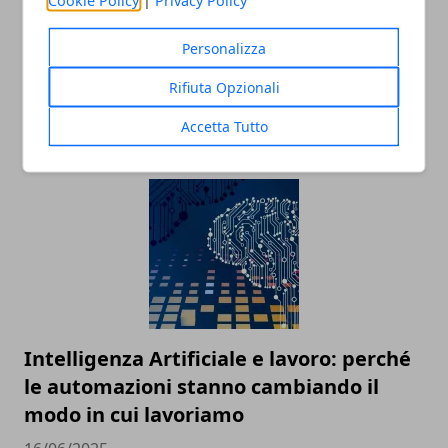
Cookie Policy
|
Privacy Policy
Personalizza
Tecnologia e innovazione sociale: un
Rifiuta Opzionali
rapporto in crescita
Accetta Tutto
18/07/2025
Intelligenza Artificiale e lavoro: perché
le automazioni stanno cambiando il
modo in cui lavoriamo