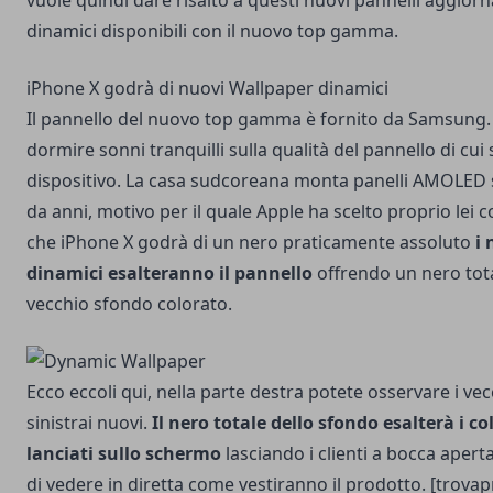
vuole quindi dare risalto a questi nuovi pannelli aggior
dinamici disponibili con il nuovo top gamma.
iPhone X godrà di nuovi Wallpaper dinamici
Il pannello del nuovo top gamma è fornito da Samsung.
dormire sonni tranquilli sulla qualità del pannello di cui 
dispositivo. La casa sudcoreana monta panelli AMOLED
da anni, motivo per il quale Apple ha scelto proprio lei 
che iPhone X godrà di un nero praticamente assoluto
i
dinamici esalteranno il pannello
offrendo un nero tota
vecchio sfondo colorato.
Ecco eccoli qui, nella parte destra potete osservare i vec
sinistrai nuovi.
Il nero totale dello sfondo esalterà i c
lanciati sullo schermo
lasciando i clienti a bocca apert
di vedere in diretta come vestiranno il prodotto. [trovap