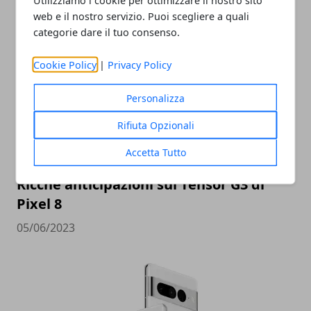
web e il nostro servizio. Puoi scegliere a quali
ARTICOLI CORRELATI
categorie dare il tuo consenso.
Cookie Policy
|
Privacy Policy
Personalizza
Rifiuta Opzionali
Accetta Tutto
Ricche anticipazioni sul Tensor G3 di
Pixel 8
05/06/2023