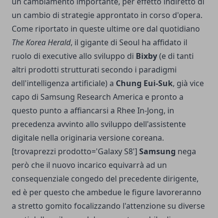
un cambiamento importante, per effetto indiretto di
un cambio di strategie approntato in corso d'opera.
Come riportato in queste ultime ore dal quotidiano
The Korea Herald
, il gigante di Seoul ha affidato il
ruolo di executive allo sviluppo di
Bixby
(e di tanti
altri prodotti strutturati secondo i paradigmi
dell'intelligenza artificiale) a
Chung Eui-Suk
, già vice
capo di Samsung Research America e pronto a
questo punto a affiancarsi a Rhee In-Jong, in
precedenza avvinto allo sviluppo dell'assistente
digitale nella originaria versione coreana.
[trovaprezzi prodotto='Galaxy S8']
Samsung
nega
però che il nuovo incarico equivarrà ad un
consequenziale congedo del precedente dirigente,
ed è per questo che ambedue le figure lavoreranno
a stretto gomito focalizzando l'attenzione su diverse