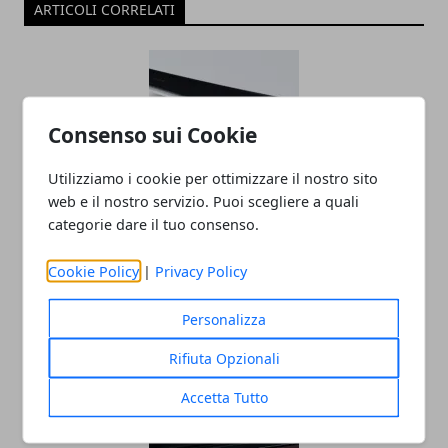
ARTICOLI CORRELATI
Consenso sui Cookie
Utilizziamo i cookie per ottimizzare il nostro sito
web e il nostro servizio. Puoi scegliere a quali
categorie dare il tuo consenso.
Vodafone lancia una nuova promo che
comprende PlayStation 5 o Switch
Cookie Policy
|
Privacy Policy
11/04/2022
Personalizza
Rifiuta Opzionali
Accetta Tutto