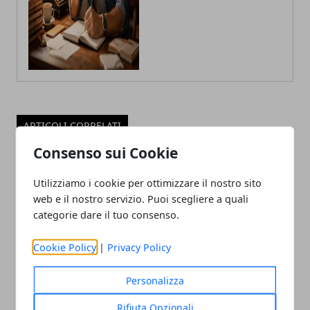
ARTICOLI CORRELATI
Consenso sui Cookie
Utilizziamo i cookie per ottimizzare il nostro sito
web e il nostro servizio. Puoi scegliere a quali
categorie dare il tuo consenso.
Cookie Policy
|
Privacy Policy
tvOS 17 avrà le VPN nativa su Apple TV
Personalizza
12/06/2023
Rifiuta Opzionali