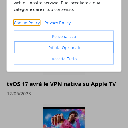
web e il nostro servizio. Puoi scegliere a quali
categorie dare il tuo consenso.
ARTICOLI CORRELATI
Cookie Policy
|
Privacy Policy
Personalizza
Rifiuta Opzionali
Accetta Tutto
tvOS 17 avrà le VPN nativa su Apple TV
12/06/2023