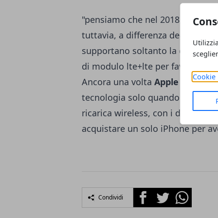
"pensiamo che nel 2018 almeno u
Cons
tuttavia, a differenza degli att
Utilizzi
supportano soltanto la connessi
sceglie
di modulo lte+lte per favorire m
Cookie 
Ancora una volta
Apple
decide di
tecnologia solo quando questa è
ricarica wireless
, con i display 
acquistare un solo iPhone per av
Facebook
Twitter
Whatsapp
Condividi