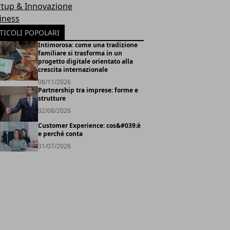
rtup & Innovazione
iness
TICOLI POPOLARI
Intimorosa: come una tradizione
familiare si trasforma in un
progetto digitale orientato alla
crescita internazionale
08/11/2026
Partnership tra imprese: forme e
strutture
02/08/2026
Customer Experience: cos&#039;è
e perché conta
31/07/2026