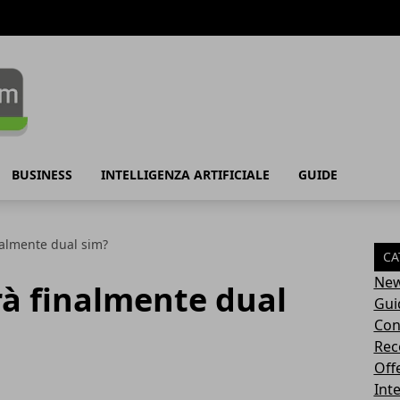
BUSINESS
INTELLIGENZA ARTIFICIALE
GUIDE
nalmente dual sim?
CA
Ne
rà finalmente dual
Gui
Con
Rec
Off
Inte