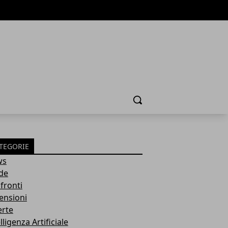
Cerca
TEGORIE
ws
de
fronti
ensioni
erte
lligenza Artificiale