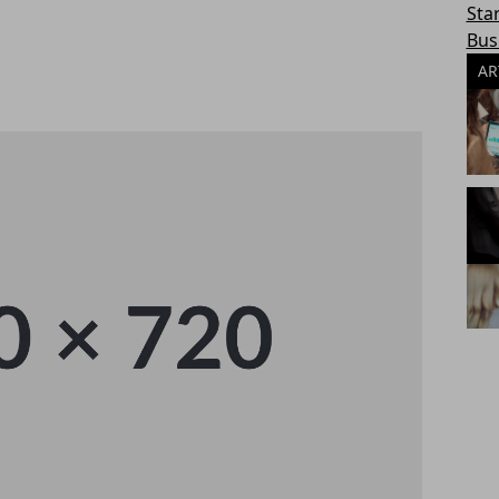
Sta
Bus
AR