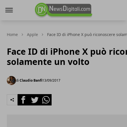
NewsDigitali.com
Home
Apple
Face ID di iPhone X può riconoscere sola
Face ID di iPhone X può ric
solamente un volto
di
Claudio Banfi
13/09/2017
Facebook
Twitter
Whatsapp