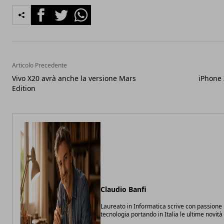
Facebook
Twitter
Whatsapp
Articolo Precedente
Vivo X20 avrà anche la versione Mars
iPhone 
Edition
Claudio Banfi
Laureato in Informatica scrive con passione 
tecnologia portando in Italia le ultime novit