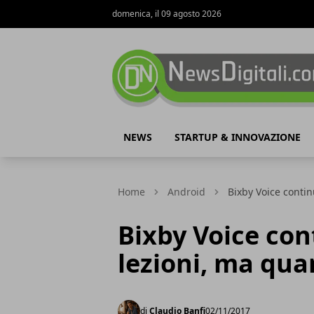
domenica, il 09 agosto 2026
NewsDigitali.com
NEWS
STARTUP & INNOVAZIONE
Home
Android
Bixby Voice contin
Bixby Voice con
lezioni, ma qua
di
Claudio Banfi
02/11/2017