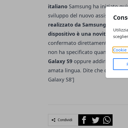
italiano
Samsung ha iniziato quin
sviluppo del nuovo assistente voc
Cons
realizzato da Samsung la capaci
Utilizzi
dispositivo è una novità non di
sceglie
confermato direttamente che Bix
Cookie 
non ha specificato quando. Spe
Galaxy S9
oppure addirittura
No
amata lingua. Dite che ci sono 
Galaxy S8']
Facebook
Twitter
Whatsapp
Condividi