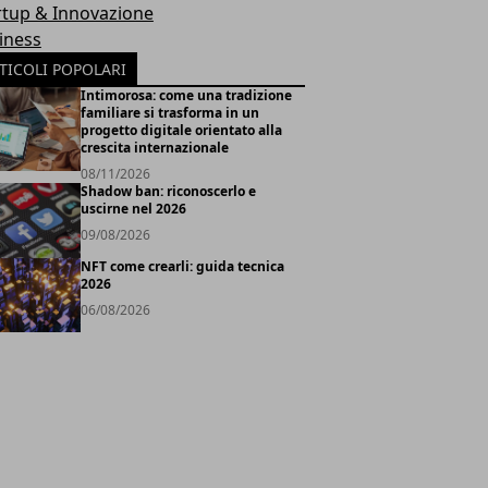
rtup & Innovazione
iness
TICOLI POPOLARI
Intimorosa: come una tradizione
familiare si trasforma in un
progetto digitale orientato alla
crescita internazionale
08/11/2026
Shadow ban: riconoscerlo e
uscirne nel 2026
09/08/2026
NFT come crearli: guida tecnica
2026
06/08/2026