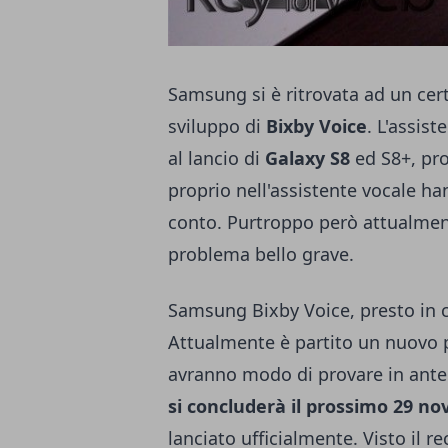
Samsung si è ritrovata ad un cert
sviluppo di
Bixby Voice
. L'assis
al lancio di
Galaxy S8
ed
S8+
, pr
proprio nell'assistente vocale h
conto. Purtroppo però attualment
problema bello grave.
Samsung Bixby Voice, presto in ci
Attualmente è partito un nuovo 
avranno modo di provare in antep
si concluderà il prossimo 29 n
lanciato ufficialmente. Visto il r