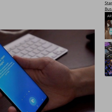
Sta
Bus
AR