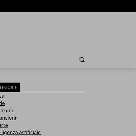
Cerca
TEGORIE
ws
de
fronti
ensioni
erte
lligenza Artificiale