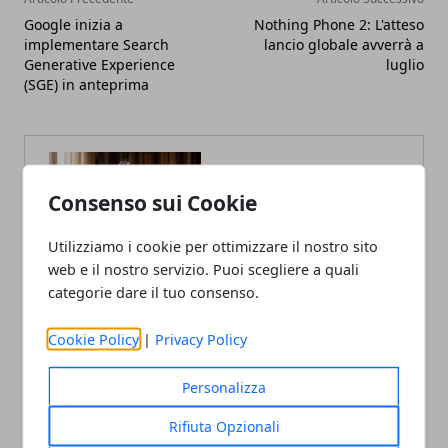
Google inizia a
Nothing Phone 2: L'atteso
implementare Search
lancio globale avverrà a
Generative Experience
luglio
(SGE) in anteprima
Consenso sui Cookie
Utilizziamo i cookie per ottimizzare il nostro sito
web e il nostro servizio. Puoi scegliere a quali
Claudio Banfi
categorie dare il tuo consenso.
Laureato in Informatica scrive con
passione notizie dal mondo della
tecnologia portando in Italia le
Cookie Policy
|
Privacy Policy
ultime novità dal mondo.
Personalizza
Rifiuta Opzionali