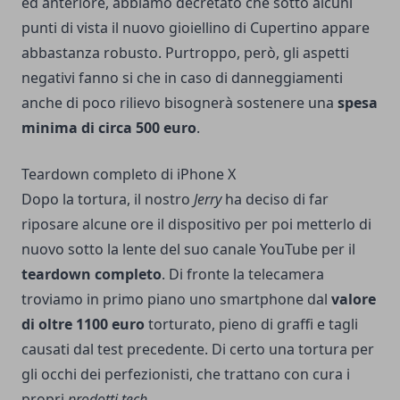
ed anteriore, abbiamo decretato che sotto alcuni
punti di vista il nuovo gioiellino di Cupertino appare
abbastanza robusto. Purtroppo, però, gli aspetti
negativi fanno si che in caso di danneggiamenti
anche di poco rilievo bisognerà sostenere una
spesa
minima di circa 500 euro
.
Teardown completo di iPhone X
Dopo la tortura, il nostro
Jerry
ha deciso di far
riposare alcune ore il dispositivo per poi metterlo di
nuovo sotto la lente del suo
canale YouTube
per il
teardown completo
. Di fronte la telecamera
troviamo in primo piano uno smartphone dal
valore
di oltre 1100 euro
torturato, pieno di graffi e tagli
causati dal test precedente. Di certo una tortura per
gli occhi dei perfezionisti, che trattano con cura i
propri
prodotti tech
.