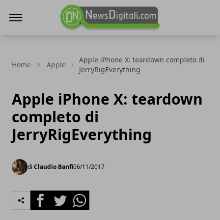
NewsDigitali.com
Apple iPhone X: teardown completo di
Home
Apple
JerryRigEverything
Apple iPhone X: teardown
completo di
JerryRigEverything
di
Claudio Banfi
06/11/2017
Facebook
Twitter
Whatsapp