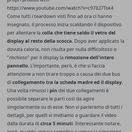
https://www.youtube.com/watch?v=c97ILI7Tsk4
Come tutti i teardown visti fino ad ora ci hanno
insegnato, il processo inizia scaldando il dispositivo
per allentare la
colla che tiene saldo il vetro del
display al resto della scocca
. Dopo aver applicato la
dovuta caloria, non risulta per nulla difficoltoso o
"
rischioso
" per il display la
rimozione dell'intero
pannello
. L'importante, però, è che si faccia
attenzione a non tirare troppo a causa dei due bus
di
collegamento tra la scheda madre ed il display
.
Una volta rimossi i
pin
dei due collegamenti è
possibile separare le parti così da agire
singolarmente su di esse. Non vi parleremo di tutti i
dettagli, per quelli vi invitiamo a guardare il video
dalla durata di
circa 5 minuti
. Interessante notare,
però, quanto appaia semplice e veloce la rimozione