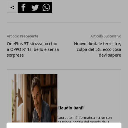
Facebook
Twitter
Whatsapp
Articolo Precedente
Articolo Successivo
OnePlus 5T strizza l’occhio
Nuovo digitale terrestre,
a OPPO R11s, bello e senza
colpa del 5G, ecco cosa
sorprese
devi sapere
Claudio Banfi
Laureato in Informatica scrive con
passione notizie dal mondo della
tecnologia portando in Italia le