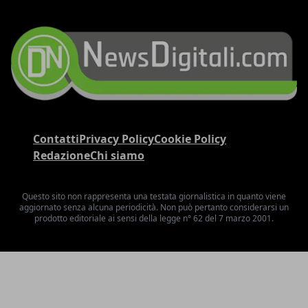
Contatti
Privacy Policy
Cookie Policy
Redazione
Chi siamo
Questo sito non rappresenta una testata giornalistica in quanto viene
aggiornato senza alcuna periodicità. Non può pertanto considerarsi un
prodotto editoriale ai sensi della legge n° 62 del 7 marzo 2001.