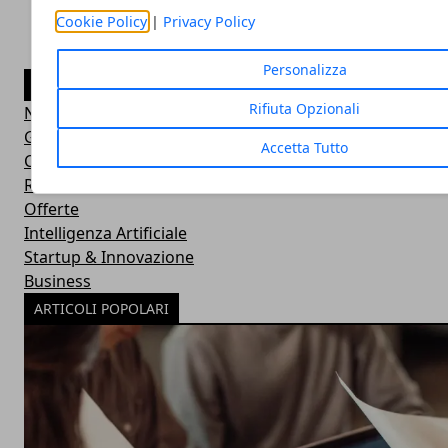
Cookie Policy
|
Privacy Policy
Personalizza
CATEGORIE
Rifiuta Opzionali
News
Guide
Accetta Tutto
Confronti
Recensioni
Offerte
Intelligenza Artificiale
Startup & Innovazione
Business
ARTICOLI POPOLARI