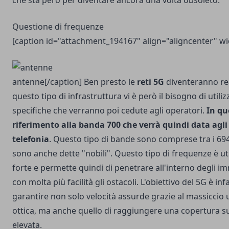
che sta però per diventare ancora una volta obsoleto.
Questione di frequenze
[caption id="attachment_194167" align="aligncenter" w
antenne[/caption] Ben presto le
reti 5G
diventeranno rea
questo tipo di infrastruttura vi è però il bisogno di utili
specifiche che verranno poi cedute agli operatori.
In qu
riferimento alla banda 700 che verrà quindi data agli
telefonia
. Questo tipo di bande sono comprese tra i 69
sono anche dette "nobili". Questo tipo di frequenze è u
forte e permette quindi di penetrare all'interno degli i
con molta più facilità gli ostacoli. L'obiettivo del 5G è infa
garantire non solo velocità assurde grazie al massiccio ut
ottica, ma anche quello di raggiungere una copertura s
elevata.