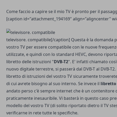
Come faccio a capire se il mio TV è pronto per il passag
[caption id="attachment_194169" align="aligncenter" w
televisore. compatibile[/caption] Questa è la domanda pi
vostro TV per essere compatibile con le nuove frequen
utilizzate, e quindi con lo standard HEVC, devono riporta
libretto delle istruzioni "
DVB-T2
". E' infatti chiamato cos
nuovo digitale terrestre, si passerà dal DVB-T al DVB-T2. 
libretto di istruzioni del vostro TV sicuramente troveret
di cui avrete bisogno al suo interno. Se invece il
libretto
andato perso c'è sempre internet che è un contenitore 
praticamente inesauribile. Vi basterà in questo caso pre
modello del vostro TV (di solito riportato dietro il TV st
verificarne in rete tutte le specifiche.