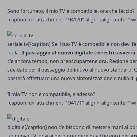
Sono fortunato, il mio TV è compatibile, ora che faccio?
[caption id="attachment_194170" align="aligncenter" w
seriale tv[/caption] Se il tuo TV è compatibile non devi 
nulla.
Il passaggio al nuovo digitale terrestre avverrà 
c'è ancora tempo, non preoccupartene ora. Regione per 
sue date per il passaggio definitivo al nuovo standard. 
basterà effettuare una nuova sintonizzazione e nulla di 
Il mio TV non è compatibile, e adesso?
[caption id="attachment_194171" align="aligncenter" w
digitale[/caption] non c'è bisogno di mettere mani al p
un nuovo TV, dovrai però prendere qualche euro per
ac