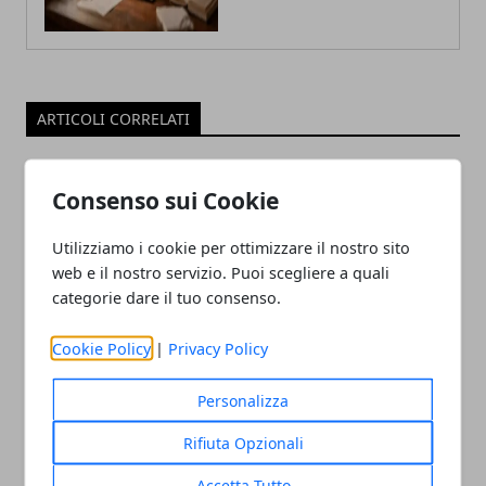
ARTICOLI CORRELATI
Consenso sui Cookie
Utilizziamo i cookie per ottimizzare il nostro sito
web e il nostro servizio. Puoi scegliere a quali
categorie dare il tuo consenso.
Cookie Policy
|
Privacy Policy
tvOS 17 avrà le VPN nativa su Apple TV
12/06/2023
Personalizza
Rifiuta Opzionali
Accetta Tutto