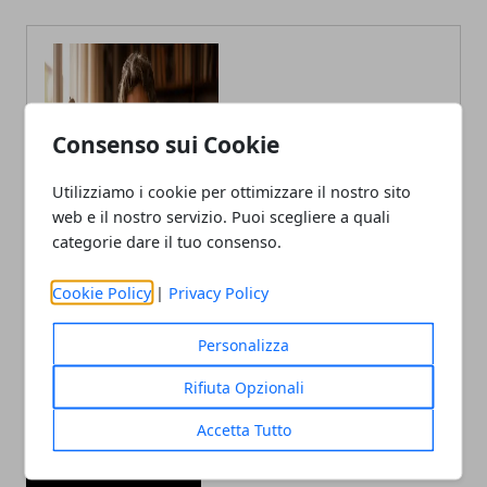
Consenso sui Cookie
Claudio Banfi
Utilizziamo i cookie per ottimizzare il nostro sito
Laureato in Informatica scrive con
web e il nostro servizio. Puoi scegliere a quali
passione notizie dal mondo della
categorie dare il tuo consenso.
tecnologia portando in Italia le
ultime novità dal mondo.
Cookie Policy
|
Privacy Policy
Personalizza
Rifiuta Opzionali
Accetta Tutto