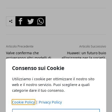
Facebook
Twitter
Whatsapp
Articolo Precedente
Articolo Successivo
Valve conferma che
Huawei: un futuro buio
arriveranno altri modelli di
all'orizzonte per la società,
Steam Deck
secondo il fondatore
Consenso sui Cookie
Utilizziamo i cookie per ottimizzare il nostro sito
web e il nostro servizio. Puoi scegliere a quali
categorie dare il tuo consenso.
Cookie Policy
|
Privacy Policy
Claudio Banfi