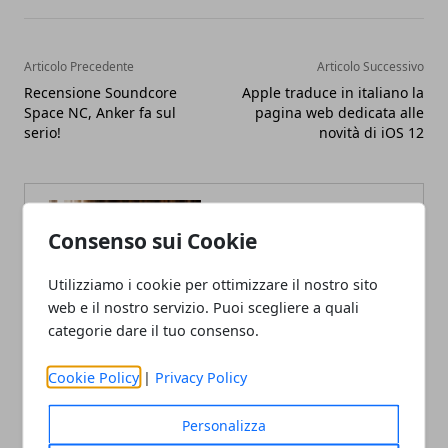
Articolo Precedente
Articolo Successivo
Recensione Soundcore
Apple traduce in italiano la
Space NC, Anker fa sul
pagina web dedicata alle
serio!
novità di iOS 12
Consenso sui Cookie
Utilizziamo i cookie per ottimizzare il nostro sito
web e il nostro servizio. Puoi scegliere a quali
Claudio Banfi
categorie dare il tuo consenso.
Laureato in Informatica scrive con
passione notizie dal mondo della
Cookie Policy
|
Privacy Policy
tecnologia portando in Italia le
ultime novità dal mondo.
Personalizza