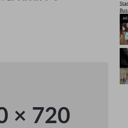
Sta
Bus
AR