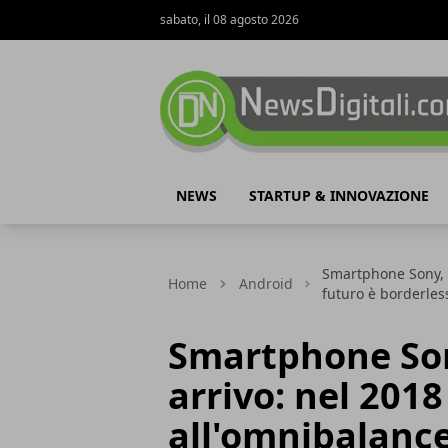
sabato, il 08 agosto 2026
NewsDigitali.com
NEWS
STARTUP & INNOVAZIONE
Smartphone Sony, r
Home
Android
futuro è borderles
Smartphone Son
arrivo: nel 2018
all'omnibalance.