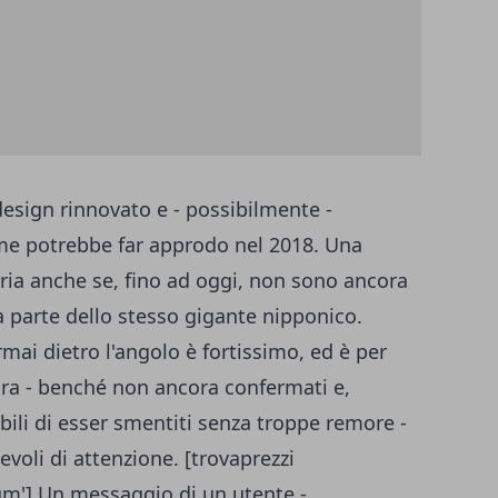
esign rinnovato e - possibilmente -
sime potrebbe far approdo nel 2018. Una
'aria anche se, fino ad oggi, non sono ancora
a parte dello stesso gigante nipponico.
rmai dietro l'angolo è fortissimo, ed è per
ora - benché non ancora confermati e,
ili di esser smentiti senza troppe remore -
oli di attenzione. [trovaprezzi
m'] Un messaggio di un utente -