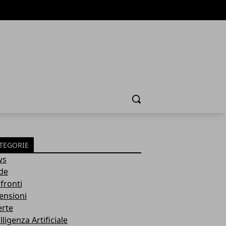
Cerca
TEGORIE
ws
de
fronti
ensioni
erte
lligenza Artificiale