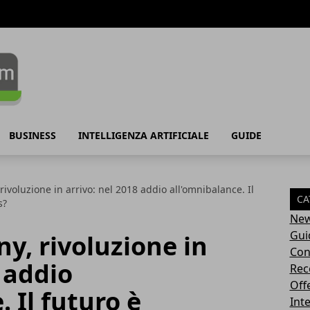
BUSINESS
INTELLIGENZA ARTIFICIALE
GUIDE
ivoluzione in arrivo: nel 2018 addio all'omnibalance. Il
CA
s?
Ne
Gui
y, rivoluzione in
Con
 addio
Rec
Off
 Il futuro è
Inte