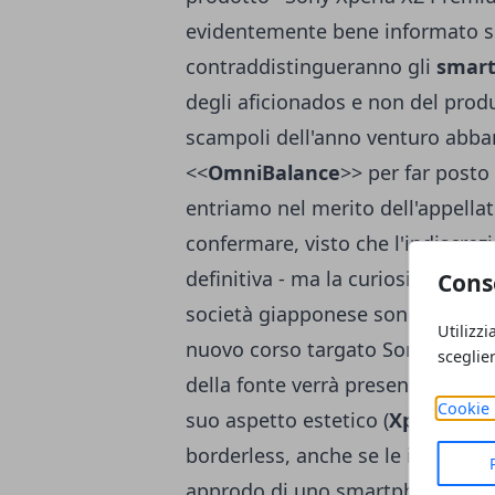
evidentemente bene informato su
contraddistingueranno gli
smart
degli aficionados e non del prod
scampoli dell'anno venturo abban
<<
OmniBalance
>> per far posto
entriamo nel merito dell'appellat
confermare, visto che l'indiscrez
definitiva - ma la curiosità di c
Cons
società giapponese sono indubbia
Utilizzi
nuovo corso targato Sony sarà il
sceglie
della fonte verrà presentato il 
Cookie 
suo aspetto estetico (
Xperia XZ
borderless, anche se le indiscrezi
approdo di uno smartphone senz