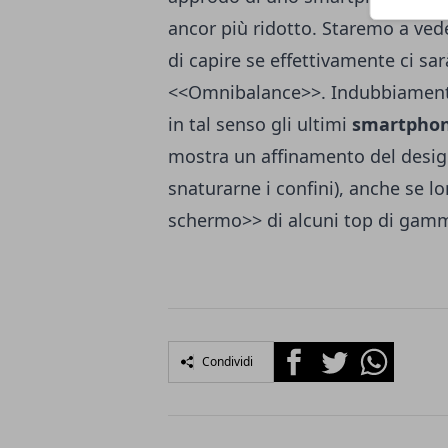
ancor più ridotto. Staremo a vede
di capire se effettivamente ci sa
<<Omnibalance>>. Indubbiamente 
in tal senso gli ultimi
smartphon
mostra un affinamento del design
snaturarne i confini), anche se l
schermo>> di alcuni top di gamm
Facebook
Twitter
Whatsapp
Condividi