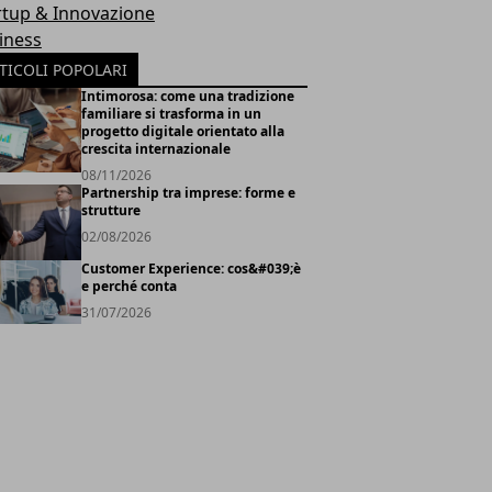
rtup & Innovazione
iness
TICOLI POPOLARI
Intimorosa: come una tradizione
familiare si trasforma in un
progetto digitale orientato alla
crescita internazionale
08/11/2026
Partnership tra imprese: forme e
strutture
02/08/2026
Customer Experience: cos&#039;è
e perché conta
31/07/2026