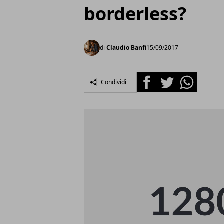
borderless?
di
Claudio Banfi
15/09/2017
Facebook
Twitter
Whatsapp
Condividi