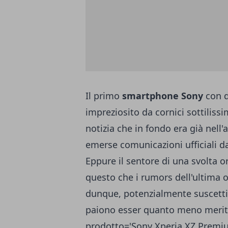
Il primo
smartphone Sony
con d
impreziosito da cornici sottilis
notizia che in fondo era già nell
emerse comunicazioni ufficiali d
Eppure il sentore di una svolta o
questo che i rumors dell'ultima 
dunque, potenzialmente suscettib
paiono esser quanto meno meritev
prodotto='Sony Xperia XZ Premiu