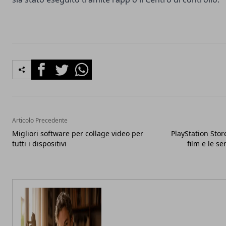
Facebook
Twitter
Whatsapp
Articolo Precedente
Migliori software per collage video per
PlayStation Stor
tutti i dispositivi
film e le se