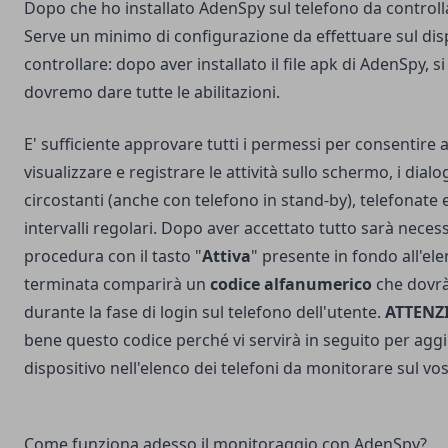
Dopo che ho installato AdenSpy sul telefono da controll
Serve un minimo di configurazione da effettuare sul dis
controllare: dopo aver installato il file apk di AdenSpy, 
dovremo dare tutte le abilitazioni.
E' sufficiente approvare tutti i permessi per consentire a
visualizzare e registrare le attività sullo schermo, i dial
circostanti (anche con telefono in stand-by), telefonate
intervalli regolari. Dopo aver accettato tutto sarà neces
procedura con il tasto "
Attiva
" presente in fondo all'el
terminata comparirà un
codice alfanumerico
che dovrà
durante la fase di login sul telefono dell'utente.
ATTENZ
bene questo codice perché vi servirà in seguito per ag
dispositivo nell'elenco dei telefoni da monitorare sul vo
Come funziona adesso il monitoraggio con AdenSpy?