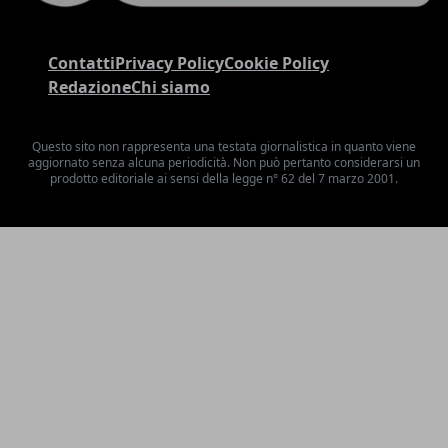
Contatti
Privacy Policy
Cookie Policy
Redazione
Chi siamo
Questo sito non rappresenta una testata giornalistica in quanto viene
aggiornato senza alcuna periodicità. Non può pertanto considerarsi un
prodotto editoriale ai sensi della legge n° 62 del 7 marzo 2001.