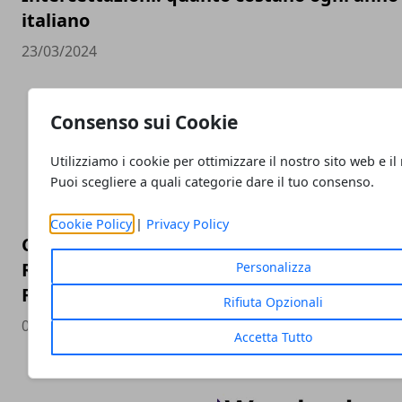
italiano
23/03/2024
Consenso sui Cookie
Utilizziamo i cookie per ottimizzare il nostro sito web e il
Puoi scegliere a quali categorie dare il tuo consenso.
Cookie Policy
|
Privacy Policy
Cambia il tuo modo di navigare con Fritz B
Repeater 6000: la soluzione per i problemi
Personalizza
Fastweb
Rifiuta Opzionali
06/03/2023
Accetta Tutto