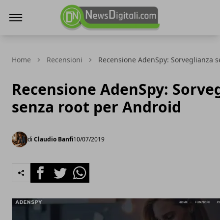
NewsDigitali.com
Home
Recensioni
Recensione AdenSpy: Sorveglianza s
Recensione AdenSpy: Sorveg
senza root per Android
di
Claudio Banfi
10/07/2019
Facebook
Twitter
Whatsapp