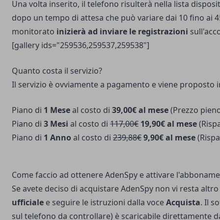
Una volta inserito, il telefono risulterà nella lista dispos
dopo un tempo di attesa che può variare dai 10 fino ai 45
monitorato
inizierà ad inviare le registrazioni
sull'acc
[gallery ids="259536,259537,259538"]
Quanto costa il servizio?
Il servizio è ovviamente a pagamento e viene proposto i
Piano di
1 Mese
al costo di
39,00€ al mese
(Prezzo pieno
Piano di
3 Mesi
al costo di
117,00€
19,90€ al mese
(Rispa
Piano di
1 Anno
al costo di
239,88€
9,90€ al mese
(Rispa
Come faccio ad ottenere AdenSpy e attivare l'abbonam
Se avete deciso di acquistare AdenSpy non vi resta altro 
ufficiale
e seguire le istruzioni dalla voce
Acquista
. Il 
sul telefono da controllare) è scaricabile direttamente d