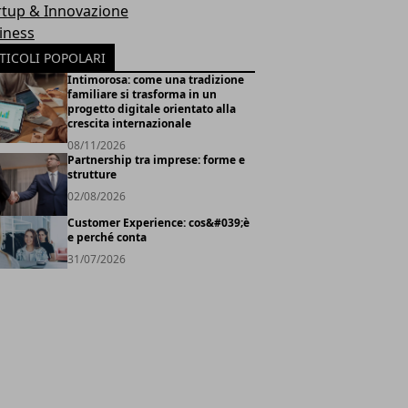
rtup & Innovazione
iness
TICOLI POPOLARI
Intimorosa: come una tradizione
familiare si trasforma in un
progetto digitale orientato alla
crescita internazionale
08/11/2026
Partnership tra imprese: forme e
strutture
02/08/2026
Customer Experience: cos&#039;è
e perché conta
31/07/2026