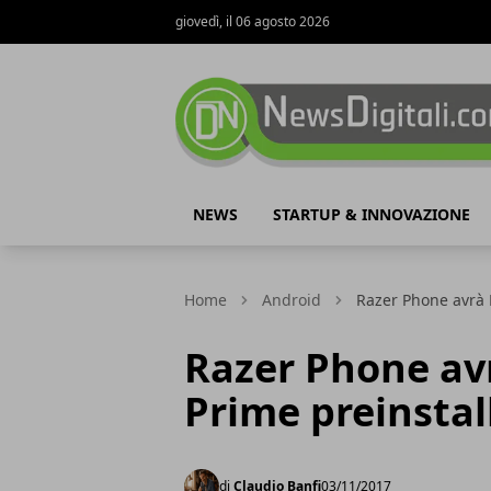
giovedì, il 06 agosto 2026
NewsDigitali.com
NEWS
STARTUP & INNOVAZIONE
Home
Android
Razer Phone avrà 
Razer Phone av
Prime preinstal
di
Claudio Banfi
03/11/2017