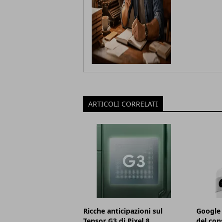
ARTICOLI CORRELATI
Ricche anticipazioni sul
Google 
Tensor G3 di Pixel 8
del con