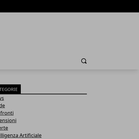
Cerca
TEGORIE
ws
de
fronti
ensioni
erte
lligenza Artificiale