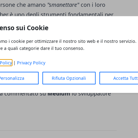
ersone che amano
"smanettare"
con i loro
cher è uno degli strumenti fondamentali per
one. In parole povere, la fama già acquisita
enso sui Cookie
 lunga qualsiasi nuovo launcher
amo i cookie per ottimizzare il nostro sito web e il nostro servizio.
idea di utilizzare un'applicazione già famosa
re a quali categorie dare il tuo consenso.
"Quando Razer mi contattò per la prima volta
Policy
|
Privacy Policy
prattutto cauto. Le grandi domande che mi
apportare modifiche di rilievo, cambiare le
Personalizza
Rifiuta Opzionali
Accetta Tut
estire gli aggiornamenti. Fortunatamente, non
ha commentato su
Medium
lo sviluppatore