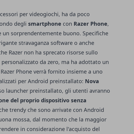
ccessori per videogiochi, ha da poco
mondo degli
smartphone
con
Razer Phone
,
re un sorprendentemente buono. Specifiche
trigante stravaganza software o anche
 che Razer non ha sprecato risorse sullo
personalizzato da zero, ma ha adottato un
l Razer Phone verrà fornito insieme a uno
lizzati per Android preinstallato:
Nova
so launcher preinstallato, gli utenti avranno
one del proprio dispositivo senza
tiche trendy che sono arrivate con Android
buona mossa, dal momento che la maggior
rendere in considerazione l'acquisto del