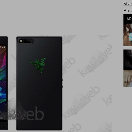
Sta
Bus
AR