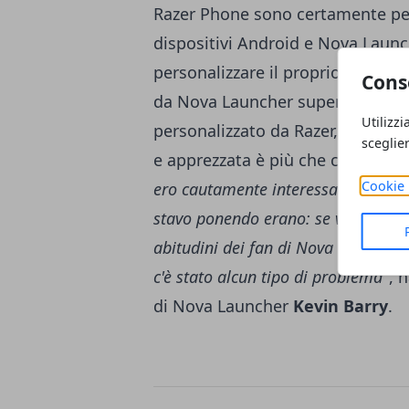
Razer Phone sono certamente p
dispositivi Android e Nova Laun
personalizzare il proprio smartph
Cons
da Nova Launcher supera di gran
Utilizzi
personalizzato da Razer, quindi l'
sceglie
e apprezzata è più che coerente:
Cookie 
ero cautamente interessato, ma so
stavo ponendo erano: se volessero 
abitudini dei fan di Nova e come g
c'è stato alcun tipo di problema"
, 
di Nova Launcher
Kevin Barry
.