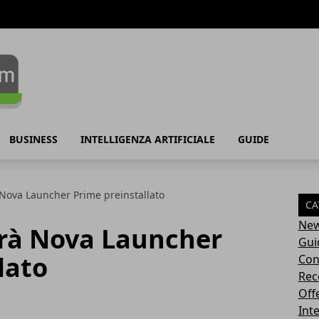
BUSINESS
INTELLIGENZA ARTIFICIALE
GUIDE
Nova Launcher Prime preinstallato
CA
Ne
rà Nova Launcher
Gui
lato
Con
Rec
Off
Inte