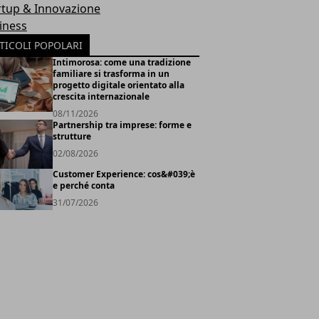
rtup & Innovazione
iness
TICOLI POPOLARI
Intimorosa: come una tradizione
familiare si trasforma in un
progetto digitale orientato alla
crescita internazionale
08/11/2026
Partnership tra imprese: forme e
strutture
02/08/2026
Customer Experience: cos&#039;è
e perché conta
31/07/2026