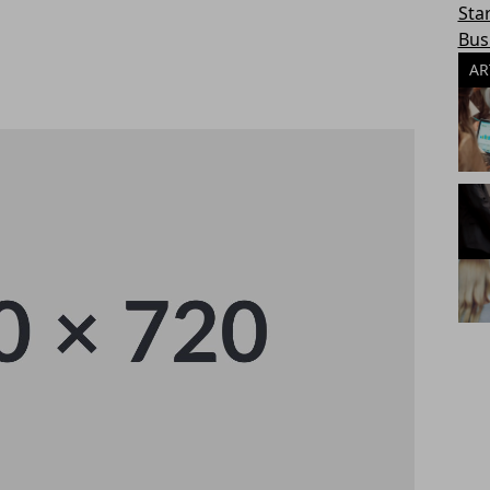
Sta
Bus
AR