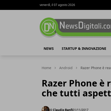
venerdì, il 07 agosto 2026
NewsDigitali.com
NEWS
STARTUP & INNOVAZIONE
Home
Android
Razer Phone è rea
Razer Phone è r
che tutti aspe
di
Claudio Banfi
01/11/2017