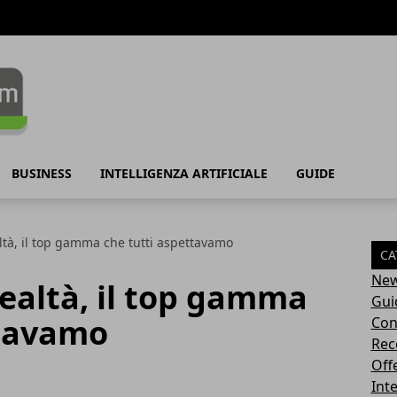
BUSINESS
INTELLIGENZA ARTIFICIALE
GUIDE
ltà, il top gamma che tutti aspettavamo
CA
Ne
ealtà, il top gamma
Gui
ttavamo
Con
Rec
Off
Inte