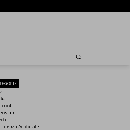
Cerca
TEGORIE
ws
de
fronti
ensioni
erte
lligenza Artificiale