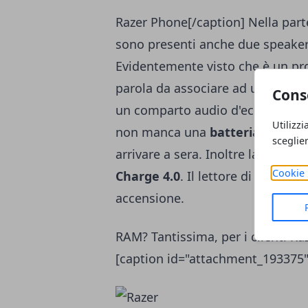
Razer Phone[/caption] Nella part
sono presenti anche due speake
Evidentemente visto che è un pr
parola da associare ad uno smart
Cons
un comparto audio d'eccellenza. 
Utilizzi
non manca una
batteria da 40
sceglie
arrivare a sera. Inoltre la batter
Cookie 
Charge 4.0
. Il lettore di impronte
accensione.
RAM? Tantissima, per i clienti Ra
[caption id="attachment_193375"