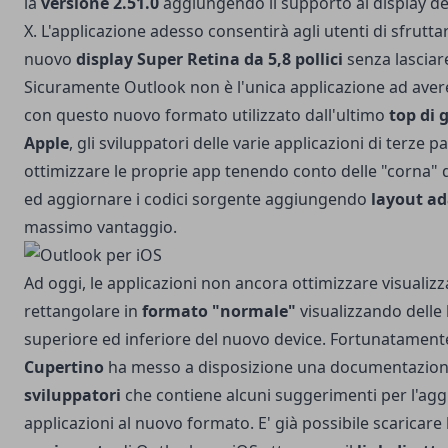
la
versione 2.51.0
aggiungendo il supporto al display d
X
. L'applicazione adesso consentirà agli utenti di sfrutta
nuovo
display Super Retina da 5,8 pollici
senza lasciare
Sicuramente Outlook non è l'unica applicazione ad ave
con questo nuovo formato utilizzato dall'ultimo
top di
Apple
, gli sviluppatori delle varie applicazioni di terze 
ottimizzare le proprie app tenendo conto delle "corna" 
ed aggiornare i codici sorgente aggiungendo
layout ad
massimo vantaggio.
Ad oggi, le applicazioni non ancora ottimizzare visualiz
rettangolare in
formato "normale"
visualizzando delle
superiore ed inferiore del nuovo device. Fortunatament
Cupertino
ha messo a disposizione una
documentazione
sviluppatori
che contiene alcuni suggerimenti per l'ag
applicazioni al nuovo formato. E' già possibile scaricare