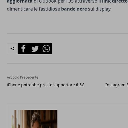
aggiornata
di Outlook per iOS attraverso il
link diretto
dimenticare le fastidiose
bande nere
sul display.
Facebook
Twitter
Whatsapp
Articolo Precedente
iPhone potrebbe presto supportare il 5G
Instagram S