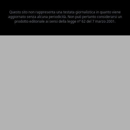
Questo sito non rappresenta una testata giornalistica in quanto viene
aggiornato senza alcuna periodicità. Non può pertanto considerarsi un
prodotto editoriale ai sensi della legge n° 62 del 7 marzo 2001.