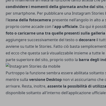
però finalmente arrivata la funzione tanto attesa che p
condividere i momenti della giornata anche dal sito
,
per smartphone. Per pubblicare una Instagram Stories
l'
icona della fotocamera
presente nell'angolo in alto a s
proprio come accade con l'
app ufficiale
. Da qui è possi
foto o caricarne una tra quelle presenti sulla galleria
aggiungere successivamente del testo o
decorare
il tu
avviene su tutte le Stories. Fatto ciò basta semplicement
ed ecco che questa sarà visualizzabile insieme a tutte le 
parte superiore del sito, proprio sotto la
barra degli ind
Purtroppo la funzione sembra essere abilitata soltanto 
mentre sulla
versione Desktop
non vi assicuriamo che 
arrivare. Resta, inoltre,
assente la possibilità di utiliz
disponibile soltanto all'interno dell'applicazione ufficiale