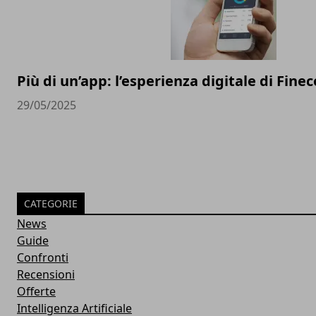
Più di un’app: l’esperienza digitale di Finec
29/05/2025
CATEGORIE
News
Guide
Confronti
Recensioni
Offerte
Intelligenza Artificiale