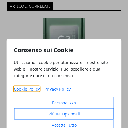
ARTICOLI CORRELATI
Consenso sui Cookie
Utilizziamo i cookie per ottimizzare il nostro sito
Ricche anticipazioni sul Tensor G3 di
web e il nostro servizio. Puoi scegliere a quali
categorie dare il tuo consenso.
Pixel 8
05/06/2023
Cookie Policy
|
Privacy Policy
Personalizza
Rifiuta Opzionali
Accetta Tutto