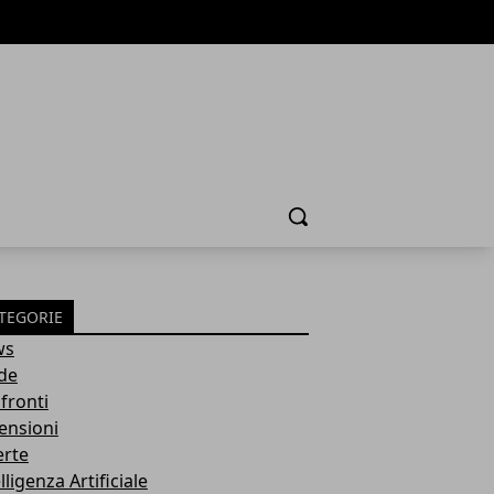
Cerca
TEGORIE
ws
de
fronti
ensioni
erte
lligenza Artificiale