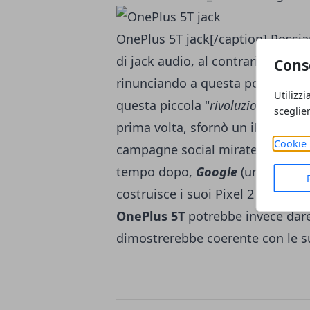
OnePlus 5T jack[/caption] Possi
di jack audio, al contrario di mol
Cons
rinunciando a questa porta di inp
Utilizzi
questa piccola "
rivoluzione
" sia i
sceglie
prima volta, sfornò un iPhone se
Cookie 
campagne social mirate a sfotte
tempo dopo,
Google
(una della a
costruisce i suoi
Pixel 2 senza ja
OnePlus 5T
potrebbe invece dare 
dimostrerebbe coerente con le s