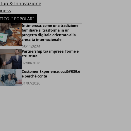
rtup & Innovazione
iness
TICOLI POPOLARI
Intimorosa: come una tradizione
familiare si trasforma in un
progetto digitale orientato alla
crescita internazionale
08/11/2026
Partnership tra imprese: forme e
strutture
02/08/2026
Customer Experience: cos&#039;è
e perché conta
31/07/2026