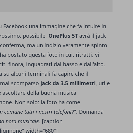
su Facebook una immagine
che fa intuire in
rossimo, possibile,
OnePlus 5T
avrà il jack
a conferma, ma un indizio veramente spinto
a postato questa foto in cui, ritratti, vi
iti finora, inquadrati dal basso e dall'alto.
 su alcuni terminali fa capire che il
'ormai scomparso
jack da 3.5 millimetri
, utile
 e ascoltare della buona musica
hone. Non solo: la foto ha come
 comune tutti i nostri telefoni?
". Domanda
na nota musicale
. [caption
lignnone" width="680"]