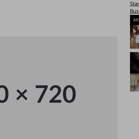
Sta
Bus
AR