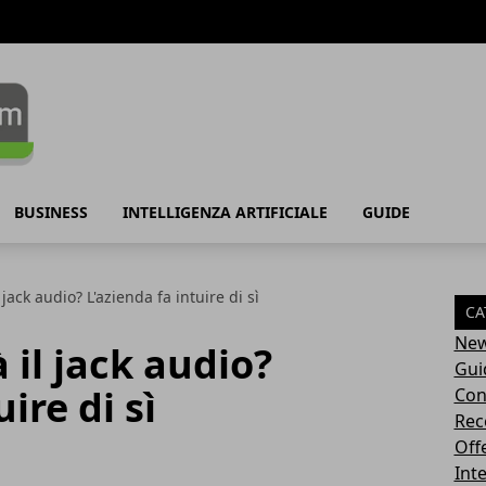
BUSINESS
INTELLIGENZA ARTIFICIALE
GUIDE
jack audio? L'azienda fa intuire di sì
CA
Ne
 il jack audio?
Gui
ire di sì
Con
Rec
Off
Inte