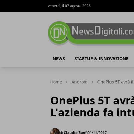
venerdì, il 07 agosto 2026
NewsDigitali.com
NEWS
STARTUP & INNOVAZIONE
Home
Android
OnePlus 5T avrà il 
OnePlus 5T avrà
L'azienda fa intu
di
Claudio Banfi
01/11/2017