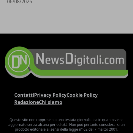
06/08/2026
Contatti
Privacy Policy
Cookie Policy
Redazione
Chi siamo
Questo sito non rappresenta una testata giornalistica in quanto viene
aggiornato senza alcuna periodicità. Non può pertanto considerarsi un
prodotto editoriale ai sensi della legge n° 62 del 7 marzo 2001.