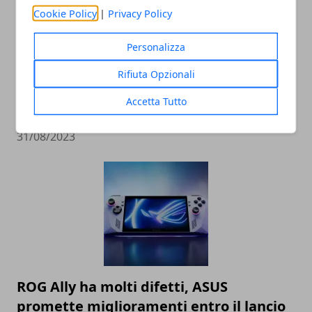
Cookie Policy
|
Privacy Policy
Personalizza
Come Funziona Google Analytics 4:
Rifiuta Opzionali
cambiamenti e consigli per
Accetta Tutto
l’integrazione
31/08/2023
ROG Ally ha molti difetti, ASUS
promette miglioramenti entro il lancio