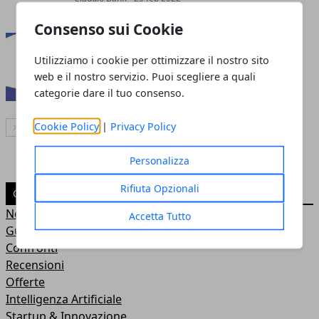
Consenso sui Cookie
Ho. Mobile ripropone l'offerta a
Utilizziamo i cookie per ottimizzare il nostro sito
7,99 con 120 GB, senza scadenze
web e il nostro servizio. Puoi scegliere a quali
Claudio Banfi
- 29 nov 2021
categorie dare il tuo consenso.
Cookie Policy
|
Privacy Policy
Articolo Successivo
Personalizza
Rifiuta Opzionali
CATEGORIE
News
Accetta Tutto
Guide
Confronti
Recensioni
Offerte
Intelligenza Artificiale
Startup & Innovazione