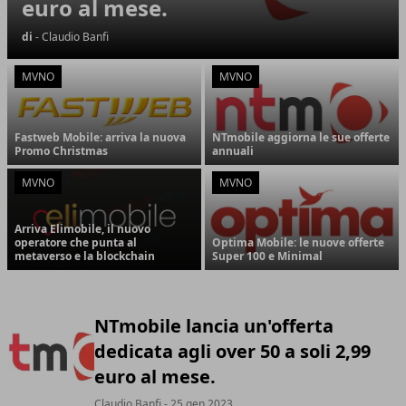
euro al mese.
di
- Claudio Banfi
MVNO
MVNO
Fastweb Mobile: arriva la nuova
NTmobile aggiorna le sue offerte
Promo Christmas
annuali
MVNO
MVNO
Arriva Elimobile, il nuovo
operatore che punta al
Optima Mobile: le nuove offerte
metaverso e la blockchain
Super 100 e Minimal
NTmobile lancia un'offerta
dedicata agli over 50 a soli 2,99
euro al mese.
Claudio Banfi
- 25 gen 2023