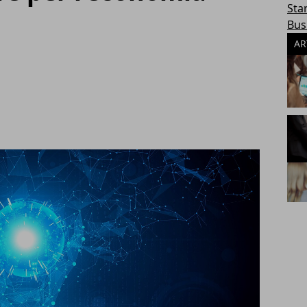
Sta
Bus
AR