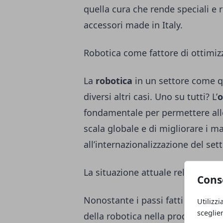
quella cura che rende speciali e ri
accessori made in Italy.
Robotica come fattore di ottimiz
La
robotica
in un settore come qu
diversi altri casi. Uno su tutti? L’
o
fondamentale per permettere alle
scala globale e di migliorare i 
all’internazionalizzazione del sett
La situazione attuale relativa al
Cons
Nonostante i passi fatti negli ulti
Utilizzi
sceglie
della robotica nella produzione 