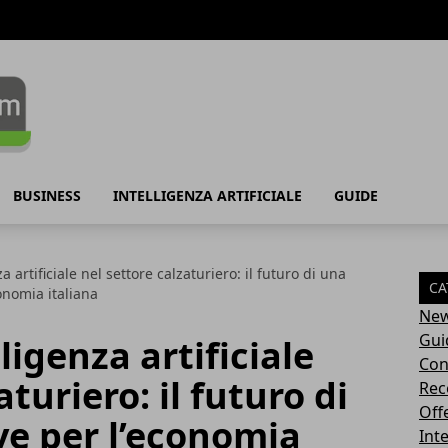
BUSINESS
INTELLIGENZA ARTIFICIALE
GUIDE
a artificiale nel settore calzaturiero: il futuro di una
CA
conomia italiana
Ne
Gui
ligenza artificiale
Con
aturiero: il futuro di
Rec
Off
ave per l’economia
Inte