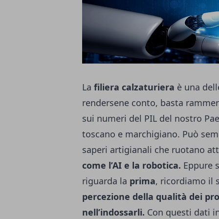
La
filiera calzaturiera
è una dell
rendersene conto, basta ramment
sui numeri del PIL del nostro Paes
toscano e marchigiano. Può sembr
saperi artigianali che ruotano at
come l’AI e la robotica.
Eppure si
riguarda la
prima
, ricordiamo il 
percezione della qualità dei pro
nell’indossarli.
Con questi dati i