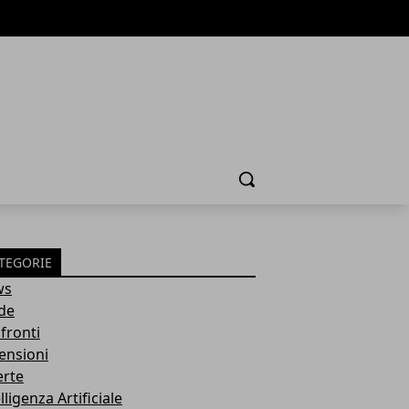
Cerca
TEGORIE
ws
de
fronti
ensioni
erte
lligenza Artificiale