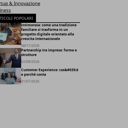
rtup & Innovazione
iness
TICOLI POPOLARI
Intimorosa: come una tradizione
familiare si trasforma in un
progetto digitale orientato alla
crescita internazionale
08/11/2026
Partnership tra imprese: forme e
strutture
02/08/2026
Customer Experience: cos&#039;è
e perché conta
31/07/2026