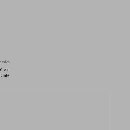
essivo
C è il
ciale