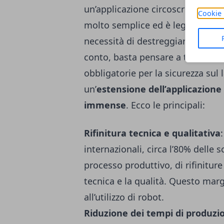
un’applicazione circoscritta sopra
Cookie 
molto semplice ed è legato al fat
necessità di destreggiarsi fra di
conto, basta pensare a tutto quel
obbligatorie per la sicurezza sul 
un’
estensione dell’applicazione 
immense
. Ecco le principali:
Rifinitura tecnica e qualitativa
internazionali, circa l’80% delle 
processo produttivo, di rifiniture
tecnica e la qualità. Questo mar
all’utilizzo di robot.
Riduzione dei tempi di produzi