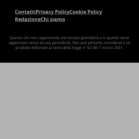
Contatti
Privacy Policy
Cookie Policy
Redazione
Chi siamo
Questo sito non rappresenta una testata giornalistica in quanto viene
aggiornato senza alcuna periodicità. Non può pertanto considerarsi un
prodotto editoriale ai sensi della legge n° 62 del 7 marzo 2001.