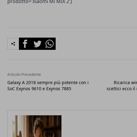
prodotto='Xiaomi Mi MIX 2']
Facebook
Twitter
Whatsapp
Articolo Precedente
Galaxy A 2018 sempre più potente con i
Ricarica wi
SoC Exynos 9610 e Exynos 7885
scettici ecco i