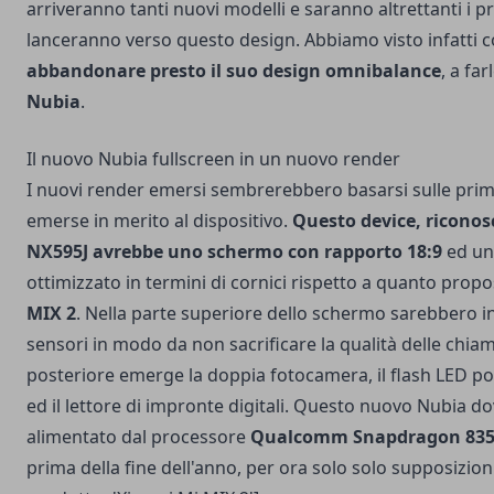
arriveranno tanti nuovi modelli e saranno altrettanti i p
lanceranno verso questo design. Abbiamo visto infatti
abbandonare presto il suo design omnibalance
, a fa
Nubia
.
Il nuovo Nubia fullscreen in un nuovo render
I nuovi render emersi sembrerebbero basarsi sulle pri
emerse in merito al dispositivo.
Questo device, riconosc
NX595J avrebbe uno schermo con rapporto 18:9
ed un
ottimizzato in termini di cornici rispetto a quanto prop
MIX 2
. Nella parte superiore dello schermo sarebbero inse
sensori in modo da non sacrificare la qualità delle chiam
posteriore emerge la doppia fotocamera, il flash LED p
ed il lettore di impronte digitali. Questo nuovo Nubia d
alimentato dal processore
Qualcomm Snapdragon 83
prima della fine dell'anno, per ora solo solo supposizioni