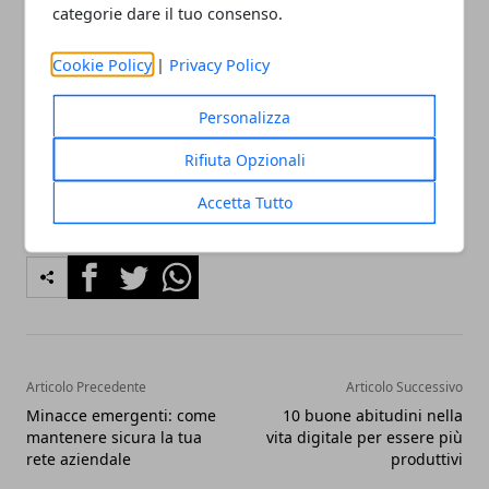
richieda un
certo periodo di adattamento
,
categorie dare il tuo consenso.
sfruttare appieno le sue funzioni può portare a una
maggiore comprensione del comportamento degli
Cookie Policy
|
Privacy Policy
utenti e, in ultima analisi,
a strategie di marketing
Personalizza
più efficaci.
Rifiuta Opzionali
Accetta Tutto
Facebook
Twitter
Whatsapp
Articolo Precedente
Articolo Successivo
Minacce emergenti: come
10 buone abitudini nella
mantenere sicura la tua
vita digitale per essere più
rete aziendale
produttivi