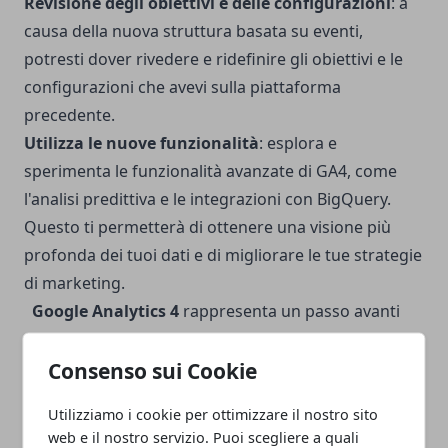
Revisione degli obiettivi e delle configurazioni
: a
causa della nuova struttura basata su eventi,
potresti dover rivedere e ridefinire gli obiettivi e le
configurazioni che avevi sulla piattaforma
precedente.
Utilizza le nuove funzionalità
: esplora e
sperimenta le funzionalità avanzate di GA4, come
l'analisi predittiva e le integrazioni con BigQuery.
Questo ti permetterà di ottenere una visione più
profonda dei tuoi dati e di migliorare le tue strategie
di marketing.
Google Analytics 4
rappresenta un passo avanti
significativo nel mondo dell'analisi web. Offrendo
una maggiore flessibilità, analisi predittiva e una
Consenso sui Cookie
forte enfasi sulla privacy, GA4 è uno strumento
Utilizziamo i cookie per ottimizzare il nostro sito
indispensabile per i marketer moderni.
Sebbene
web e il nostro servizio. Puoi scegliere a quali