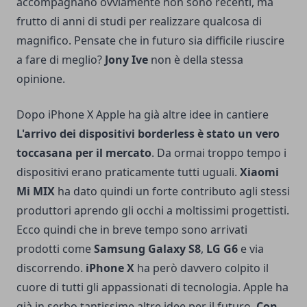
accompagnano ovviamente non sono recenti, ma
frutto di anni di studi per realizzare qualcosa di
magnifico. Pensate che in futuro sia difficile riuscire
a fare di meglio?
Jony Ive
non è della stessa
opinione.
Dopo iPhone X Apple ha già altre idee in cantiere
L'arrivo dei dispositivi borderless è stato un vero
toccasana per il mercato
. Da ormai troppo tempo i
dispositivi erano praticamente tutti uguali.
Xiaomi
Mi MIX
ha dato quindi un forte contributo agli stessi
produttori aprendo gli occhi a moltissimi progettisti.
Ecco quindi che in breve tempo sono arrivati
prodotti come
Samsung Galaxy S8
,
LG G6
e via
discorrendo.
iPhone X
ha però davvero colpito il
cuore di tutti gli appassionati di tecnologia. Apple ha
già in serbo tantissime altre idee per il futuro.
Con