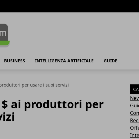
BUSINESS
INTELLIGENZA ARTIFICIALE
GUIDE
roduttori per usare i suoi servizi
CA
Ne
$ ai produttori per
Gui
izi
Con
Rec
Off
Inte