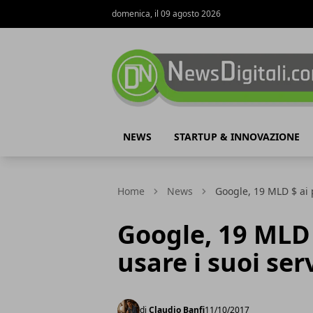
domenica, il 09 agosto 2026
NewsDigitali.com
NEWS
STARTUP & INNOVAZIONE
Home
News
Google, 19 MLD $ ai p
Google, 19 MLD 
usare i suoi serv
di
Claudio Banfi
11/10/2017