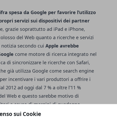
a spesa da Google per favorire l’utilizzo
propri servizi sui dispositivi dei partner
e, grazie soprattutto ad iPad e iPhone,
olosso del Web quanto a ricerche e servizi
la notizia secondo cui
Apple avrebbe
Google
come motore di ricerca integrato nel
ica di sincronizzare le ricerche con Safari,
che già utilizza Google come search engine
er incentivare i vari produttori a offrire i
al 2012 ad oggi dal 7 % a oltre l’11 %
e del Web e questo sarebbe motivo di
itori a causa di margini di guadagno
per promuovere i servizi di Big G. A causa di
enso sui Cookie