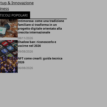
rtup & Innovazione
iness
TICOLI POPOLARI
Intimorosa: come una tradizione
familiare si trasforma in un
progetto digitale orientato alla
crescita internazionale
08/11/2026
Shadow ban: riconoscerlo e
uscirne nel 2026
09/08/2026
NFT come crearli: guida tecnica
2026
06/08/2026