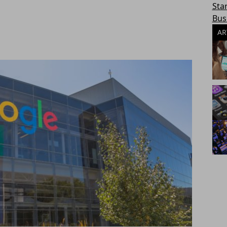
Sta
Bus
AR