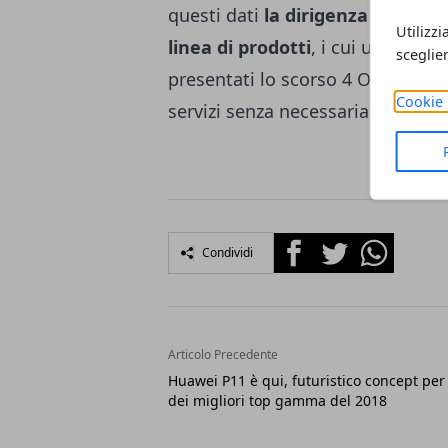
questi dati
la dirigenza Google 
Utilizzi
linea di prodotti
, i cui ultimi e
sceglie
presentati lo scorso 4 Ottobre, co
Cookie 
servizi senza necessariamente pag
Facebook
Twitter
Whatsapp
Condividi
Articolo Precedente
Huawei P11 è qui, futuristico concept per
dei migliori top gamma del 2018