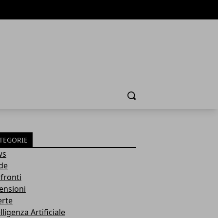
Cerca
TEGORIE
ws
de
fronti
ensioni
erte
lligenza Artificiale