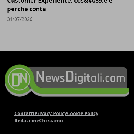
Customer Experience: cos&#039;è e
perché conta
31/07/2026
Contatti
Privacy Policy
Cookie Policy
Redazione
Chi siamo