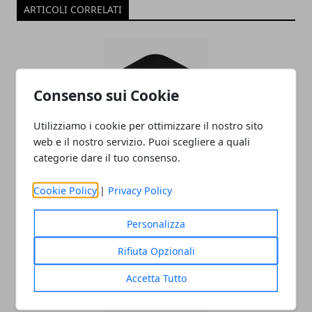
ARTICOLI CORRELATI
Consenso sui Cookie
Utilizziamo i cookie per ottimizzare il nostro sito
web e il nostro servizio. Puoi scegliere a quali
categorie dare il tuo consenso.
tvOS 17 avrà le VPN nativa su Apple TV
12/06/2023
Cookie Policy
|
Privacy Policy
Personalizza
Rifiuta Opzionali
Accetta Tutto