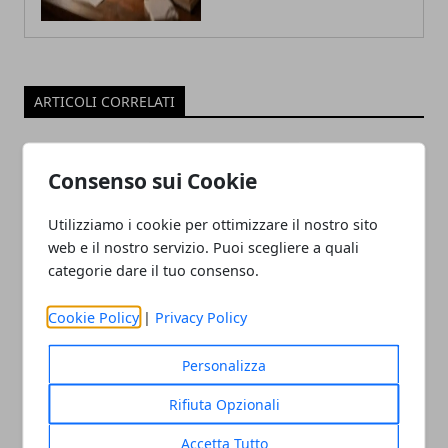
ARTICOLI CORRELATI
Consenso sui Cookie
Utilizziamo i cookie per ottimizzare il nostro sito
web e il nostro servizio. Puoi scegliere a quali
categorie dare il tuo consenso.
Cookie Policy
|
Privacy Policy
tvOS 17 avrà le VPN nativa su Apple TV
12/06/2023
Personalizza
Rifiuta Opzionali
Accetta Tutto