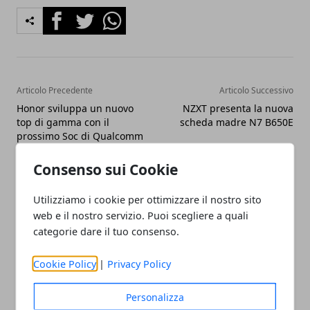
Facebook
Twitter
Whatsapp
Articolo Precedente
Articolo Successivo
Honor sviluppa un nuovo
NZXT presenta la nuova
top di gamma con il
scheda madre N7 B650E
prossimo Soc di Qualcomm
Consenso sui Cookie
Utilizziamo i cookie per ottimizzare il nostro sito
web e il nostro servizio. Puoi scegliere a quali
categorie dare il tuo consenso.
Cookie Policy
|
Privacy Policy
Claudio Banfi
Laureato in Informatica scrive con
Personalizza
passione notizie dal mondo della
tecnologia portando in Italia le