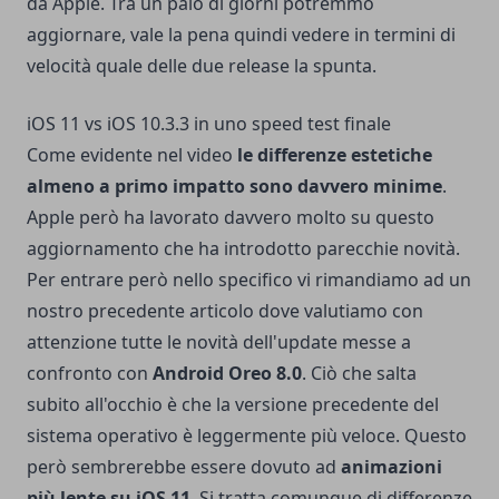
da Apple. Tra un paio di giorni potremmo
aggiornare, vale la pena quindi vedere in termini di
velocità quale delle due release la spunta.
iOS 11 vs iOS 10.3.3 in uno speed test finale
Come evidente nel video
le differenze estetiche
almeno a primo impatto sono davvero minime
.
Apple però ha lavorato davvero molto su questo
aggiornamento che ha introdotto parecchie novità.
Per entrare però nello specifico vi rimandiamo ad un
nostro precedente articolo
dove valutiamo con
attenzione tutte le novità dell'update messe a
confronto con
Android Oreo 8.0
. Ciò che salta
subito all'occhio è che la versione precedente del
sistema operativo è leggermente più veloce. Questo
però sembrerebbe essere dovuto ad
animazioni
più lente su iOS 11
. Si tratta comunque di differenze