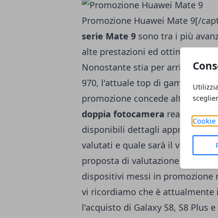
Promozione Huawei Mate 9[/captio
serie Mate 9
sono tra i più avanz
alte prestazioni ed ottima qualità
Cons
Nonostante stia per arrivare
Hua
970, l'attuale top di gamma
Kiri
Utilizzi
promozione concede altissime p
sceglie
doppia fotocamera
realizzata i
Cookie 
disponibili dettagli approfondit
valutati e quale sarà il valore l
proposta di valutazione vecchio s
dispositivi messi in promozione me
vi ricordiamo che è attualmente 
l'acquisto di Galaxy S8, S8 Plus e