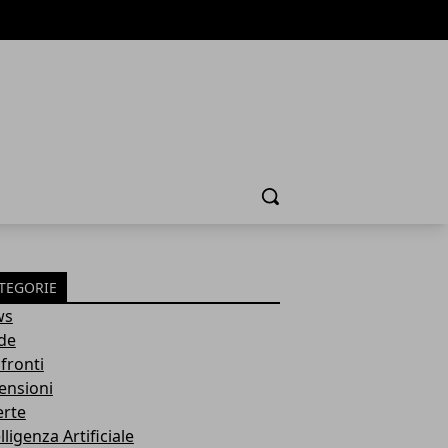
Cerca
TEGORIE
ws
de
fronti
ensioni
erte
lligenza Artificiale