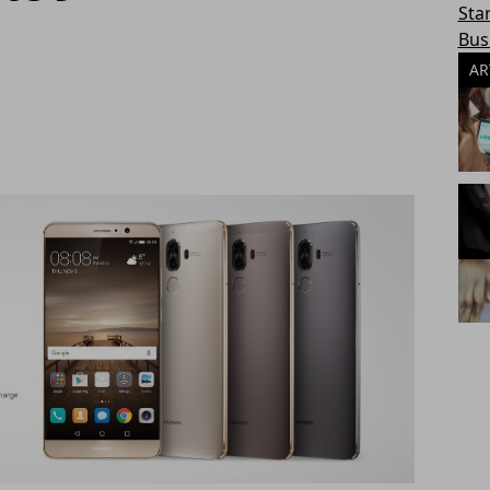
Sta
Bus
AR