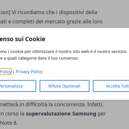
n] Vi ricordiamo che i dispositivi della
ati e completi del mercato grazie alle loro
 dei materiali con cui sono stati costruiti.
enso sui Cookie
wei Mate 10
con il nuovo processore Kirin
n 960
contenuto nei dispositivi messi in
amo i cookie per ottimizzare il nostro sito web e il nostro servizio.
restazioni e viene accompagnato da una
re a quali categorie dare il tuo consenso.
n collaborazione con Leica. Non sono ancora
Policy
|
Privacy Policy
i su quali smartphone potranno essere
oro assegnato. Di certo questa nuova
Personalizza
Rifiuta Opzionali
Accetta Tut
martphone per l'acquisto di uno tra i tre
tterà in difficoltà la concorrenza. Infatti,
in corso la
supervalutazione Samsung
per
 Note 8.