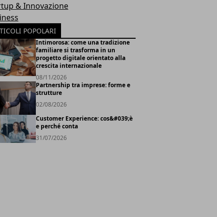
rtup & Innovazione
iness
TICOLI POPOLARI
Intimorosa: come una tradizione
familiare si trasforma in un
progetto digitale orientato alla
crescita internazionale
08/11/2026
Partnership tra imprese: forme e
strutture
02/08/2026
Customer Experience: cos&#039;è
e perché conta
31/07/2026