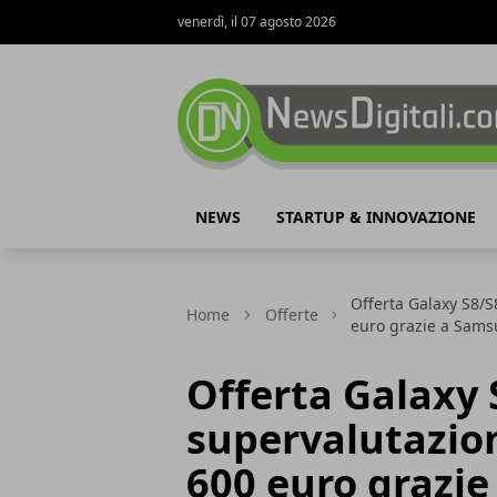
venerdì, il 07 agosto 2026
NewsDigitali.com
NEWS
STARTUP & INNOVAZIONE
Offerta Galaxy S8/S
Home
Offerte
euro grazie a Sam
Offerta Galaxy 
supervalutazion
600 euro grazi