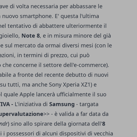
ve di volta necessaria per abbassare le
 un nuovo smartphone. E' questa l'ultima
 nel tentativo di abbattere ulteriormente il
gioiello,
Note 8
, e in misura minore del già
ce sul mercato da ormai diversi mesi (con le
ioni, in termini di prezzo, cui può
ò che concerne il settore dell'e-commerce).
bile a fronte del recente debutto di nuovi
su tutti, ma anche
Sony Xperia XZ1
) e
l quale Apple lancerà ufficialmente il suo
TIVA -
L'iniziativa di
Samsung
- targata
upervalutazione
>> - è valida a far data da
ndr
) sino allo spirare della giornata dell'
8
 i possessori di alcuni dispositivi di vecchia