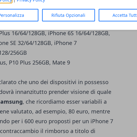
Galaxy Note 4, Galaxy S6 32/64/128GB,
laxy S7 32/64GB, Galaxy S7 Edge 32/64GB
Personalizza
Rifiuta Opzionali
Accetta Tut
hone 5S 16/32/64GB, iPhone 5S 8/16/32GB,
Plus 16/64/128GB, iPhone 6S 16/64/128GB,
one SE 32/64/128GB, iPhone 7
/128/256GB
Plus, P10 Plus 256GB, Mate 9
larato che uno dei dispositivi in possesso
si dovrà innanzitutto prender visione di quale
Samsung
, che ricordiamo esser variabili a
iene valutato, ad esempio, 80 euro, mentre
ndo per i 600 euro proposti per un iPhone 7
 contraccambio il rimborso a titolo di