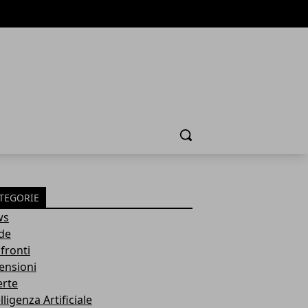
Cerca
TEGORIE
ws
de
fronti
ensioni
erte
lligenza Artificiale