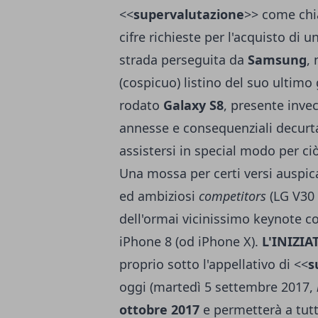
<<
supervalutazione
>> come chia
cifre richieste per l'acquisto di
strada perseguita da
Samsung
,
(cospicuo) listino del suo ultimo 
rodato
Galaxy S8
, presente inve
annesse e consequenziali decurtaz
assistersi in special modo per ci
Una mossa per certi versi auspica
ed ambiziosi
competitors
(
LG V30
dell'ormai vicinissimo keynote co
iPhone 8 (od iPhone X)
.
L'INIZIA
proprio sotto l'appellativo di <<
s
oggi (martedì 5 settembre 2017,
ottobre 2017
e permetterà a tutti