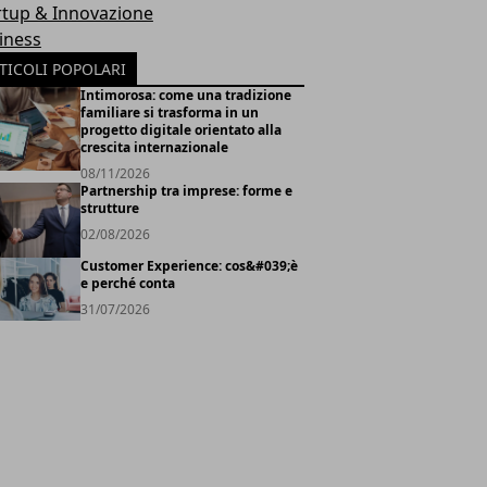
rtup & Innovazione
iness
TICOLI POPOLARI
Intimorosa: come una tradizione
familiare si trasforma in un
progetto digitale orientato alla
crescita internazionale
08/11/2026
Partnership tra imprese: forme e
strutture
02/08/2026
Customer Experience: cos&#039;è
e perché conta
31/07/2026