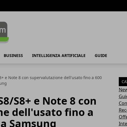
BUSINESS
INTELLIGENZA ARTIFICIALE
GUIDE
8+ e Note 8 con supervalutazione dell'usato fino a 600
CA
sung
Ne
Gui
S8/S8+ e Note 8 con
Con
e dell'usato fino a
Rec
Off
e a Samsung
Inte