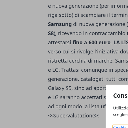
e nuova generazione (per informa
riga sotto) di scambiare il termi
Samsung
di nuova generazione (
S8
), ricevendo in contraccambio
attestarsi
fino a 600 euro
.
LA LI
verso cui si rivolge l'iniziativa 
ristretta cerchia di marche: Sa
e LG. Trattasi comunque in speci
generazione, catalogati tutti c
Galaxy S5, sino ad approdare all
Cons
e LG saranno accettati soltanto g
ad ogni modo la lista ufficiale de
Utilizzi
sceglie
<<supervalutazione>:
Cookie 