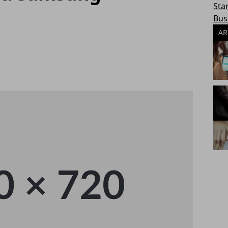
Sta
Bus
AR