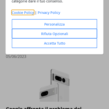
categorie dare il tuo consenso.
Cookie Policy
|
Privacy Policy
Personalizza
Rifiuta Opzionali
Ricche anticipazioni sul Tensor G3 di
Accetta Tutto
Pixel 8
05/06/2023
Google affronta il problema del