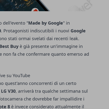
 dell'evento "
Made by Google
" in
0
. Protagonisti indiscutibili i nuovi
Google
ono stati ormai svelati dai recenti leak.
 Best Buy
è già presente un'immagine in
 che non fa che confermare quanto emerso ad
live su YouTube
no quest'anno concorrenti di un certo
o
LG V30
, arriverà tra qualche settimana sul
otocamera che dovrebbe far impallidire i
ote 8
è invece considerato attualmente il