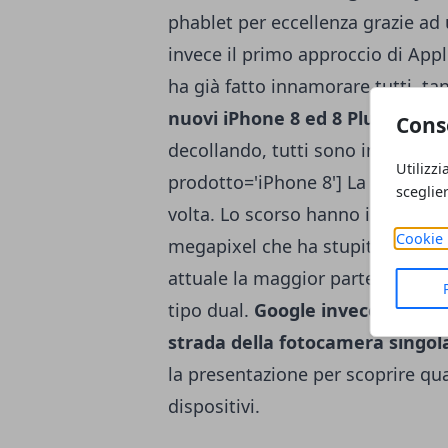
phablet per eccellenza grazie ad
invece il primo approccio di App
ha già fatto innamorare tutti, ta
nuovi iPhone 8 ed 8 Plus
. Le ve
Cons
decollando, tutti sono in attesa 
Utilizzi
prodotto='iPhone 8'] La sfida quin
sceglie
volta. Lo scorso hanno i prodott
Cookie 
megapixel che ha stupito tutti, an
attuale la maggior parte dei to
tipo dual.
Google invece sembra
strada della fotocamera singol
la presentazione per scoprire qua
dispositivi.