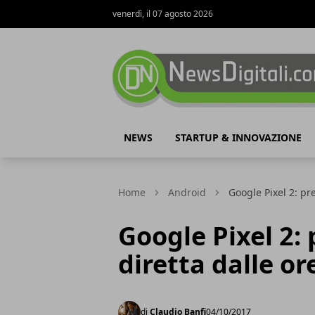
venerdì, il 07 agosto 2026
NewsDigitali.com
NEWS
STARTUP & INNOVAZIONE
Home
Android
Google Pixel 2: pr
Google Pixel 2:
diretta dalle or
di
Claudio Banfi
04/10/2017