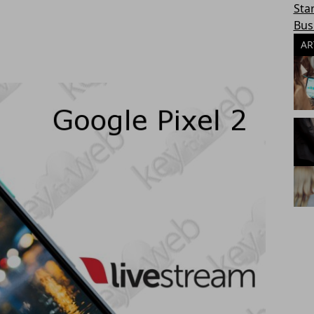
Sta
Bus
AR