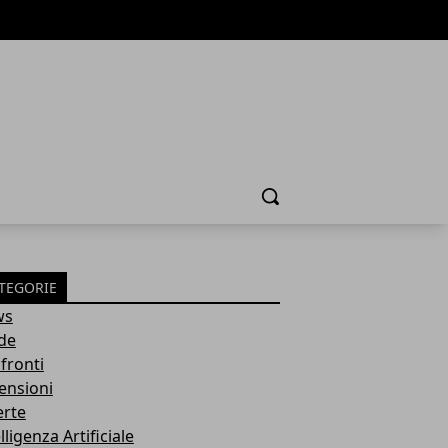
Cerca
TEGORIE
ws
de
fronti
ensioni
erte
lligenza Artificiale