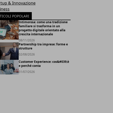
rtup & Innovazione
iness
TICOLI POPOLARI
Intimorosa: come una tradizione
familiare si trasforma in un
progetto digitale orientato alla
crescita internazionale
08/11/2026
Partnership tra imprese: forme e
strutture
02/08/2026
Customer Experience: cos&#039;è
e perché conta
31/07/2026