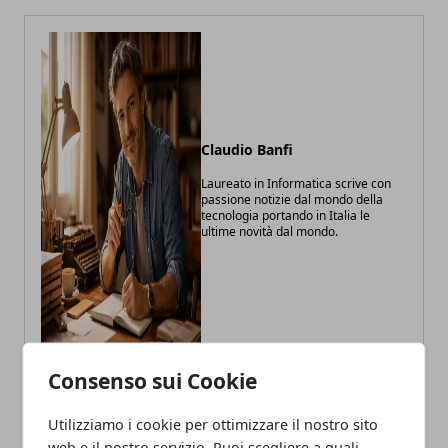
Claudio Banfi
Laureato in Informatica scrive con
passione notizie dal mondo della
tecnologia portando in Italia le
ultime novità dal mondo.
Consenso sui Cookie
Utilizziamo i cookie per ottimizzare il nostro sito
ARTICOLI CORRELATI
web e il nostro servizio. Puoi scegliere a quali